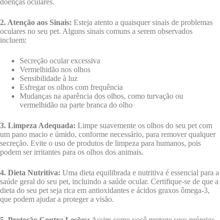
doenças oculares.
2. Atenção aos Sinais:
Esteja atento a quaisquer sinais de problemas
oculares no seu pet. Alguns sinais comuns a serem observados
incluem:
Secreção ocular excessiva
Vermelhidão nos olhos
Sensibilidade à luz
Esfregar os olhos com frequência
Mudanças na aparência dos olhos, como turvação ou
vermelhidão na parte branca do olho
3. Limpeza Adequada:
Limpe suavemente os olhos do seu pet com
um pano macio e úmido, conforme necessário, para remover qualquer
secreção. Evite o uso de produtos de limpeza para humanos, pois
podem ser irritantes para os olhos dos animais.
4. Dieta Nutritiva:
Uma dieta equilibrada e nutritiva é essencial para a
saúde geral do seu pet, incluindo a saúde ocular. Certifique-se de que a
dieta do seu pet seja rica em antioxidantes e ácidos graxos ômega-3,
que podem ajudar a proteger a visão.
5. Proteção Contra Lesões:
Assim como você protege seus próprios