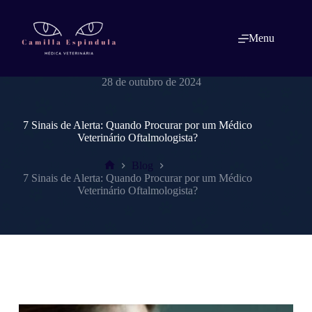
Pular
para
o
Menu
conteúdo
dracamillaespindulavet.com.br
28 de outubro de 2024
7 Sinais de Alerta: Quando Procurar por um Médico
Veterinário Oftalmologista?
Blog
Home
7 Sinais de Alerta: Quando Procurar por um Médico
Veterinário Oftalmologista?