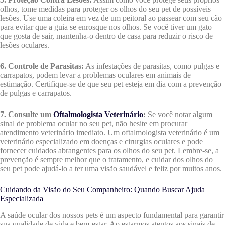
olhos, tome medidas para proteger os olhos do seu pet de possíveis
lesões. Use uma coleira em vez de um peitoral ao passear com seu cão
para evitar que a guia se enrosque nos olhos. Se você tiver um gato
que gosta de sair, mantenha-o dentro de casa para reduzir o risco de
lesões oculares.
6. Controle de Parasitas:
As infestações de parasitas, como pulgas e
carrapatos, podem levar a problemas oculares em animais de
estimação. Certifique-se de que seu pet esteja em dia com a prevenção
de pulgas e carrapatos.
7. Consulte um
Oftalmologista Veterinário
:
Se você notar algum
sinal de problema ocular no seu pet, não hesite em procurar
atendimento veterinário imediato. Um oftalmologista veterinário é um
veterinário especializado em doenças e cirurgias oculares e pode
fornecer cuidados abrangentes para os olhos do seu pet. Lembre-se, a
prevenção é sempre melhor que o tratamento, e cuidar dos olhos do
seu pet pode ajudá-lo a ter uma visão saudável e feliz por muitos anos.
Cuidando da Visão do Seu Companheiro: Quando Buscar Ajuda
Especializada
A saúde ocular dos nossos pets é um aspecto fundamental para garantir
sua qualidade de vida e bem-estar. Ao estarmos atentos aos sinais de