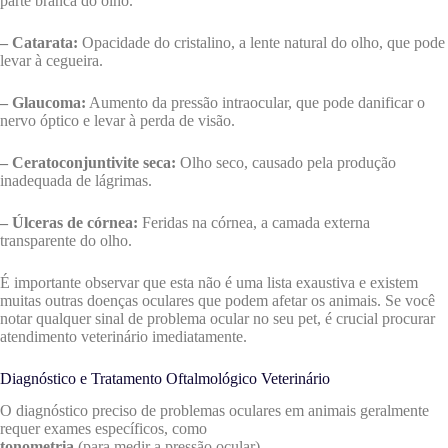
parte branca do olho.
– Catarata:
Opacidade do cristalino, a lente natural do olho, que pode
levar à cegueira.
– Glaucoma:
Aumento da pressão intraocular, que pode danificar o
nervo óptico e levar à perda de visão.
– Ceratoconjuntivite seca:
Olho seco, causado pela produção
inadequada de lágrimas.
– Úlceras de córnea:
Feridas na córnea, a camada externa
transparente do olho.
É importante observar que esta não é uma lista exaustiva e existem
muitas outras doenças oculares que podem afetar os animais. Se você
notar qualquer sinal de problema ocular no seu pet, é crucial procurar
atendimento veterinário imediatamente.
Diagnóstico e Tratamento Oftalmológico Veterinário
O diagnóstico preciso de problemas oculares em animais geralmente
requer exames específicos, como
tonometria
(para medir a pressão ocular),