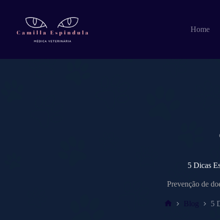
Pular
para
o
Home
conteúdo
5 Dicas E
Prevenção de doe
Blog
5 
Home