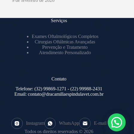
9 de fevereiro de 2026
Serviços
Exames Oftalmológicos Completos
Cirurgias Oftálmicas Avançadas
Prevenção e Tratamento
Atendimento Personalizado
Contato
Telefone:
(32) 99869-1271
- (22) 99988-2431
Email:
contato@dracamillaespindulavet.com.br
Instagram
WhatsApp
E-mail
Todos os direitos reservados © 2026