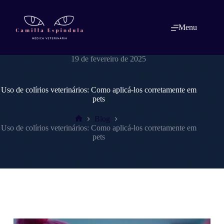
Pular
para
o
Menu
conteúdo
dracamillaespindulavet.com.br
19 de fevereiro de 2025
Uso de colírios veterinários: Como aplicá-los corretamente em
pets
Blog
Home
Uso de colírios veterinários: Como aplicá-los corretamente em
pets