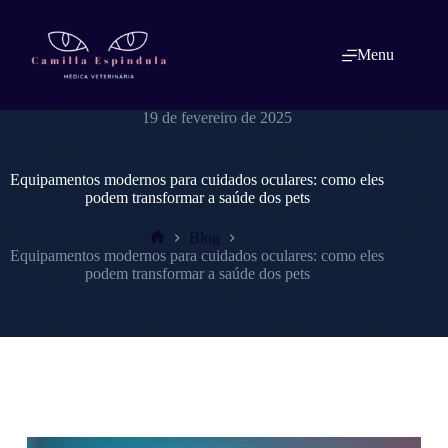
Pular
para
o
Menu
conteúdo
dracamillaespindulavet.com.br
19 de fevereiro de 2025
Equipamentos modernos para cuidados oculares: como eles
podem transformar a saúde dos pets
Blog
Home
Equipamentos modernos para cuidados oculares: como eles
podem transformar a saúde dos pets