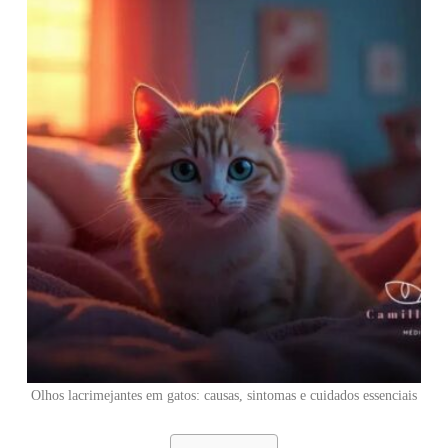
Olhos lacrimejantes em gatos: causas, sintomas e cuidados essenciais