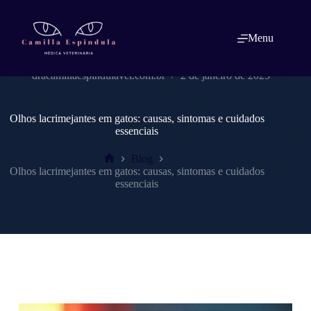
Pular
para
o
Menu
conteúdo
dracamillaespindulavet.com.br
2 de janeiro de 2025
Olhos lacrimejantes em gatos: causas, sintomas e cuidados
essenciais
Blog
Home
Olhos lacrimejantes em gatos: causas, sintomas e cuidados
essenciais