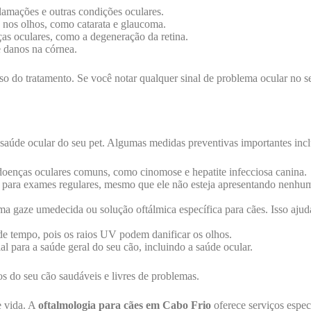
flamações e outras condições oculares.
s nos olhos, como catarata e glaucoma.
ças oculares, como a degeneração da retina.
 danos na córnea.
sso do tratamento. Se você notar qualquer sinal de problema ocular no 
a saúde ocular do seu pet. Algumas medidas preventivas importantes inc
doenças oculares comuns, como cinomose e hepatite infecciosa canina.
para exames regulares, mesmo que ele não esteja apresentando nenhum
gaze umedecida ou solução oftálmica específica para cães. Isso ajudar
de tempo, pois os raios UV podem danificar os olhos.
l para a saúde geral do seu cão, incluindo a saúde ocular.
s do seu cão saudáveis e livres de problemas.
e vida. A
oftalmologia para cães em Cabo Frio
oferece serviços espec