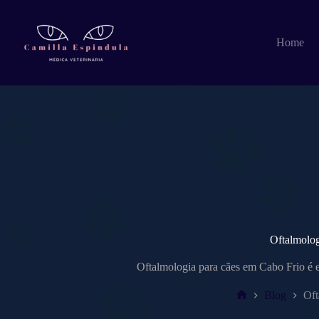
Pular
para
o
Home
conteúdo
Oftalmolog
Oftalmologia para cães em Cabo Frio é e
Blog
Oft
Home