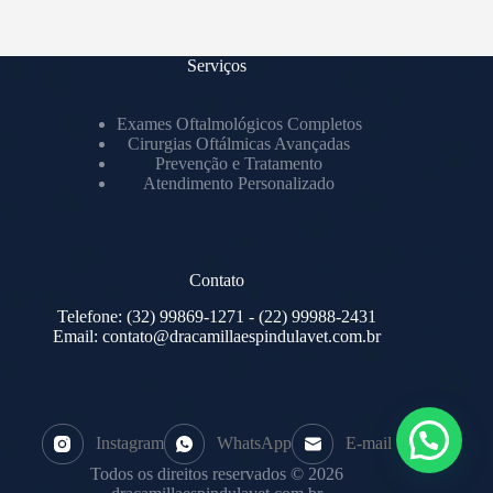
Serviços
Exames Oftalmológicos Completos
Cirurgias Oftálmicas Avançadas
Prevenção e Tratamento
Atendimento Personalizado
Contato
Telefone:
(32) 99869-1271
- (22) 99988-2431
Email:
contato@dracamillaespindulavet.com.br
Instagram
WhatsApp
E-mail
Todos os direitos reservados © 2026