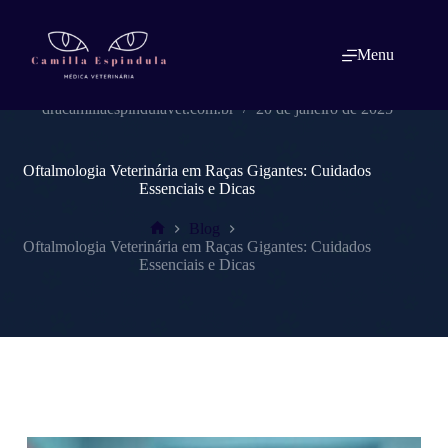
Pular
para
o
Menu
conteúdo
dracamillaespindulavet.com.br
20 de janeiro de 2025
Oftalmologia Veterinária em Raças Gigantes: Cuidados
Essenciais e Dicas
Blog
Home
Oftalmologia Veterinária em Raças Gigantes: Cuidados
Essenciais e Dicas