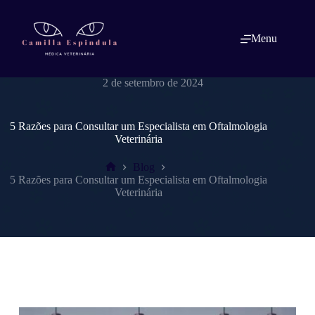
Pular
para
o
Menu
conteúdo
dracamillaespindulavet.com.br
2 de setembro de 2024
5 Razões para Consultar um Especialista em Oftalmologia
Veterinária
Blog
Home
5 Razões para Consultar um Especialista em Oftalmologia
Veterinária