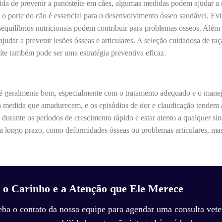
a de prevenir a panosteíte em cães, algumas medidas podem ajudar a r
 o porte do cão é essencial para o desenvolvimento ósseo saudável. Ev
esequilíbrios nutricionais podem contribuir para problemas ósseos. Além 
judar a prevenir lesões ósseas e articulares. A seleção cuidadosa de r
íte também pode ser uma estratégia preventiva eficaz.
 é geralmente bom, especialmente com o tratamento adequado e o manej
à medida que amadurecem, e os episódios de dor e claudicação tendem 
 durante os períodos de crescimento rápido e estar atento a qualquer sin
a longo prazo, como deformidades ósseas ou problemas articulares, mas
 o Carinho e a Atenção que Ele Merece
eba o contato da nossa equipe para agendar uma consulta veter