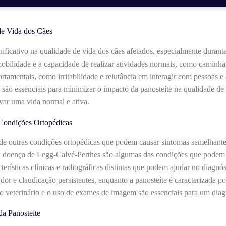
de Vida dos Cães
ificativo na qualidade de vida dos cães afetados, especialmente durant
obilidade e a capacidade de realizar atividades normais, como caminhar,
ortamentais, como irritabilidade e relutância em interagir com pessoas
ica são essenciais para minimizar o impacto da panosteíte na qualidade d
var uma vida normal e ativa.
 Condições Ortopédicas
e de outras condições ortopédicas que podem causar sintomas semelhante
e a doença de Legg-Calvé-Perthes são algumas das condições que podem 
rísticas clínicas e radiográficas distintas que podem ajudar no diagnós
dor e claudicação persistentes, enquanto a panosteíte é caracterizada po
lo veterinário e o uso de exames de imagem são essenciais para um diag
da Panosteíte