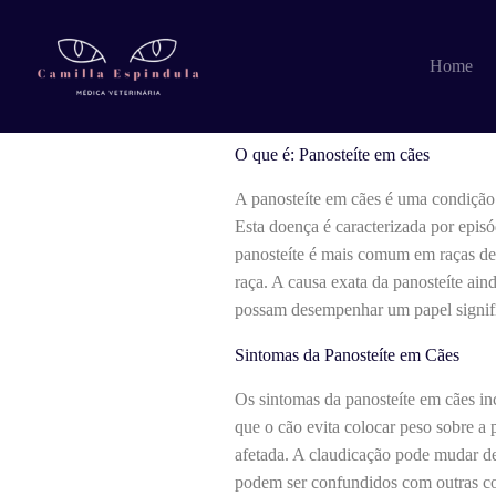
Pular
para
o
O que é: Panoste
Home
conteúdo
O que é: Panosteíte em cães
A panosteíte em cães é uma condição 
Esta doença é caracterizada por episó
panosteíte é mais comum em raças de
raça. A causa exata da panosteíte ai
possam desempenhar um papel signifi
Sintomas da Panosteíte em Cães
Os sintomas da panosteíte em cães in
que o cão evita colocar peso sobre a p
afetada. A claudicação pode mudar de
podem ser confundidos com outras con