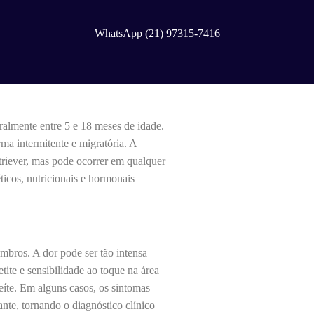
WhatsApp (21) 97315-7416
ralmente entre 5 e 18 meses de idade.
ma intermitente e migratória. A
riever, mas pode ocorrer em qualquer
ticos, nutricionais e hormonais
mbros. A dor pode ser tão intensa
etite e sensibilidade ao toque na área
eíte. Em alguns casos, os sintomas
nte, tornando o diagnóstico clínico