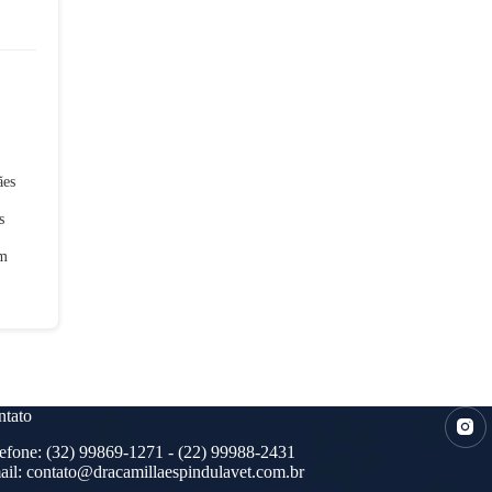
ães
s
em
tato
efone:
(32) 99869-1271
- (22) 99988-2431
ail:
contato@dracamillaespindulavet.com.br