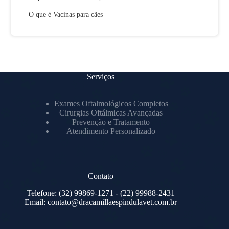
O que é Vacinas para cães
Serviços
Exames Oftalmológicos Completos
Cirurgias Oftálmicas Avançadas
Prevenção e Tratamento
Atendimento Personalizado
Contato
Telefone:
(32) 99869-1271
- (22) 99988-2431
Email:
contato@dracamillaespindulavet.com.br