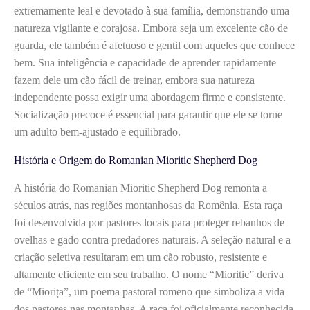
extremamente leal e devotado à sua família, demonstrando uma
natureza vigilante e corajosa. Embora seja um excelente cão de
guarda, ele também é afetuoso e gentil com aqueles que conhece
bem. Sua inteligência e capacidade de aprender rapidamente
fazem dele um cão fácil de treinar, embora sua natureza
independente possa exigir uma abordagem firme e consistente.
Socialização precoce é essencial para garantir que ele se torne
um adulto bem-ajustado e equilibrado.
História e Origem do Romanian Mioritic Shepherd Dog
A história do Romanian Mioritic Shepherd Dog remonta a
séculos atrás, nas regiões montanhosas da Romênia. Esta raça
foi desenvolvida por pastores locais para proteger rebanhos de
ovelhas e gado contra predadores naturais. A seleção natural e a
criação seletiva resultaram em um cão robusto, resistente e
altamente eficiente em seu trabalho. O nome “Mioritic” deriva
de “Miorița”, um poema pastoral romeno que simboliza a vida
dos pastores nas montanhas. A raça foi oficialmente reconhecida