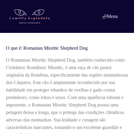
Pular
para
o
O que é: Romanian Mioritic Shepherd
Menu
conteúdo
Dog
O que é: Romanian Mioritic Shepherd Dog
O Romanian Mioritic Shepherd Dog, também conhecido como
Ciobănesc Românesc Mioritic, é uma raça de cão pastor
originária da Romênia, especificamente das regiões montanhosas
dos Cárpatos. Este cão é amplamente reconhecido por sua
habilidade em proteger rebanhos de ovelhas e gado contra
predadores, como lobos e ursos. Com uma aparência robusta e
imponente, o Romanian Mioritic Shepherd Dog possui uma
pelagem densa e longa, que o protege das condições climáticas
adversas das montanhas. Sua lealdade e coragem são
características marcantes, tornando-o um excelente guardião e