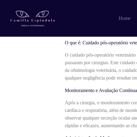
Pular
para
o
O que é: Cuidado
Home
conteúdo
O que é: Cuidado pós-operatório vete
O cuidado pós-operatório veterinário
passaram por cirurgias. Este cuidado
da oftalmologia veterinária, o cuidad
qualquer negligência pode resultar e
Monitoramento e Avaliação Contínua
Após a cirurgia, o monitoramento con
cardíaca e respiratória, além de monit
observar qualquer secreção ocular an
rápidas e eficazes, aumentando as c