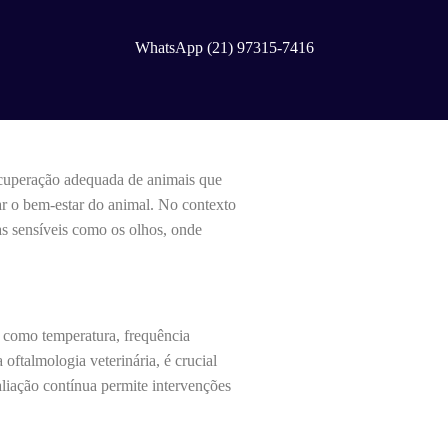
WhatsApp (21) 97315-7416
recuperação adequada de animais que
ar o bem-estar do animal. No contexto
eas sensíveis como os olhos, onde
s como temperatura, frequência
 oftalmologia veterinária, é crucial
liação contínua permite intervenções