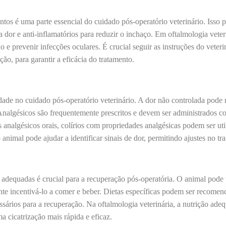
os é uma parte essencial do cuidado pós-operatório veterinário. Isso po
a dor e anti-inflamatórios para reduzir o inchaço. Em oftalmologia veter
o e prevenir infecções oculares. É crucial seguir as instruções do veter
ão, para garantir a eficácia do tratamento.
dade no cuidado pós-operatório veterinário. A dor não controlada pode 
Analgésicos são frequentemente prescritos e devem ser administrados co
 analgésicos orais, colírios com propriedades analgésicas podem ser util
imal pode ajudar a identificar sinais de dor, permitindo ajustes no tr
adequadas é crucial para a recuperação pós-operatória. O animal pode
nte incentivá-lo a comer e beber. Dietas específicas podem ser recomenda
essários para a recuperação. Na oftalmologia veterinária, a nutrição ade
cicatrização mais rápida e eficaz.