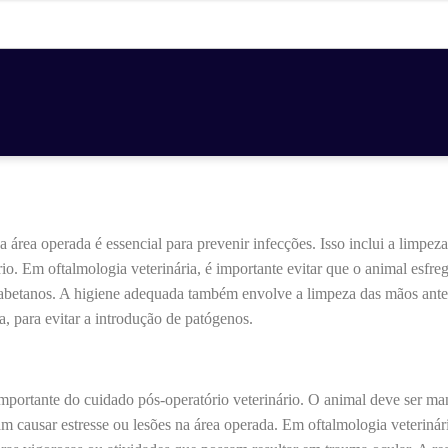
área operada é essencial para prevenir infecções. Isso inclui a limpeza
rio. Em oftalmologia veterinária, é importante evitar que o animal esfre
sabetanos. A higiene adequada também envolve a limpeza das mãos ante
, para evitar a introdução de patógenos.
 importante do cuidado pós-operatório veterinário. O animal deve ser 
m causar estresse ou lesões na área operada. Em oftalmologia veterinári