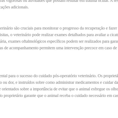
as vigorosas ou atividades que possam resultar em trauma ocular. A rest
cações adicionais.
rinário são cruciais para monitorar o progresso da recuperação e fazer 
itas, o veterinário pode realizar exames detalhados para avaliar a cicatr
ria, exames oftalmológicos específicos podem ser realizados para garan
tas de acompanhamento permitem uma intervenção precoce em caso de
ntal para o sucesso do cuidado pós-operatório veterinário. Os propriet
o ou dor, e instruídos sobre como administrar medicamentos e cuidar d
r orientados sobre a importância de evitar que o animal esfregue os olho
o proprietário garante que o animal receba o cuidado necessário em 