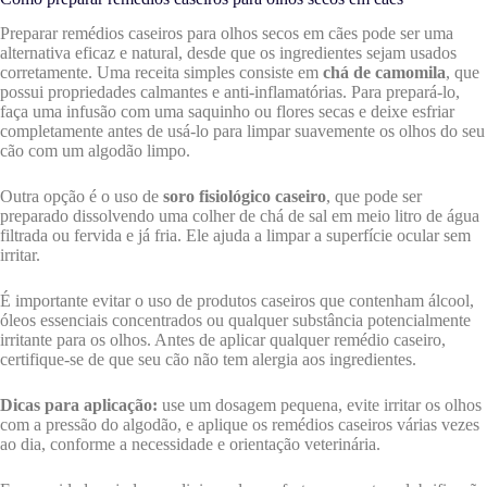
Preparar remédios caseiros para olhos secos em cães pode ser uma
alternativa eficaz e natural, desde que os ingredientes sejam usados
corretamente. Uma receita simples consiste em
chá de camomila
, que
possui propriedades calmantes e anti-inflamatórias. Para prepará-lo,
faça uma infusão com uma saquinho ou flores secas e deixe esfriar
completamente antes de usá-lo para limpar suavemente os olhos do seu
cão com um algodão limpo.
Outra opção é o uso de
soro fisiológico caseiro
, que pode ser
preparado dissolvendo uma colher de chá de sal em meio litro de água
filtrada ou fervida e já fria. Ele ajuda a limpar a superfície ocular sem
irritar.
É importante evitar o uso de produtos caseiros que contenham álcool,
óleos essenciais concentrados ou qualquer substância potencialmente
irritante para os olhos. Antes de aplicar qualquer remédio caseiro,
certifique-se de que seu cão não tem alergia aos ingredientes.
Dicas para aplicação:
use um dosagem pequena, evite irritar os olhos
com a pressão do algodão, e aplique os remédios caseiros várias vezes
ao dia, conforme a necessidade e orientação veterinária.