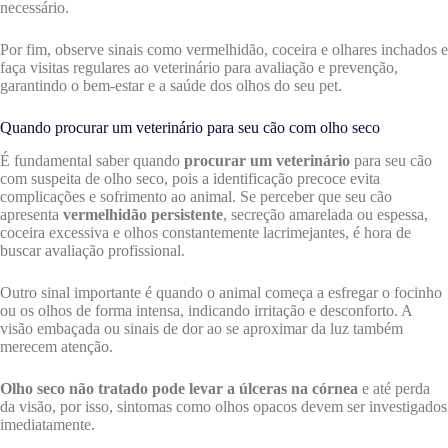
necessário.
Por fim, observe sinais como vermelhidão, coceira e olhares inchados e
faça visitas regulares ao veterinário para avaliação e prevenção,
garantindo o bem-estar e a saúde dos olhos do seu pet.
Quando procurar um veterinário para seu cão com olho seco
É fundamental saber quando
procurar um veterinário
para seu cão
com suspeita de olho seco, pois a identificação precoce evita
complicações e sofrimento ao animal. Se perceber que seu cão
apresenta
vermelhidão persistente
, secreção amarelada ou espessa,
coceira excessiva e olhos constantemente lacrimejantes, é hora de
buscar avaliação profissional.
Outro sinal importante é quando o animal começa a esfregar o focinho
ou os olhos de forma intensa, indicando irritação e desconforto. A
visão embaçada ou sinais de dor ao se aproximar da luz também
merecem atenção.
Olho seco não tratado pode levar a úlceras na córnea
e até perda
da visão, por isso, sintomas como olhos opacos devem ser investigados
imediatamente.