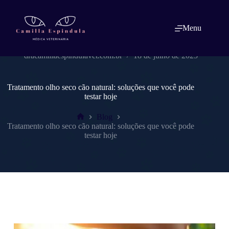
Pular
para
o
Menu
conteúdo
dracamillaespindulavet.com.br
18 de julho de 2025
Tratamento olho seco cão natural: soluções que você pode
testar hoje
Blog
Home
Tratamento olho seco cão natural: soluções que você pode
testar hoje