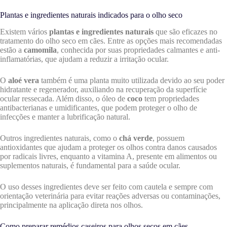
Plantas e ingredientes naturais indicados para o olho seco
Existem vários
plantas e ingredientes naturais
que são eficazes no
tratamento do olho seco em cães. Entre as opções mais recomendadas
estão a
camomila
, conhecida por suas propriedades calmantes e anti-
inflamatórias, que ajudam a reduzir a irritação ocular.
O
aloé vera
também é uma planta muito utilizada devido ao seu poder
hidratante e regenerador, auxiliando na recuperação da superfície
ocular ressecada. Além disso, o óleo de
coco
tem propriedades
antibacterianas e umidificantes, que podem proteger o olho de
infecções e manter a lubrificação natural.
Outros ingredientes naturais, como o
chá verde
, possuem
antioxidantes que ajudam a proteger os olhos contra danos causados
por radicais livres, enquanto a vitamina A, presente em alimentos ou
suplementos naturais, é fundamental para a saúde ocular.
O uso desses ingredientes deve ser feito com cautela e sempre com
orientação veterinária para evitar reações adversas ou contaminações,
principalmente na aplicação direta nos olhos.
Como preparar remédios caseiros para olhos secos em cães