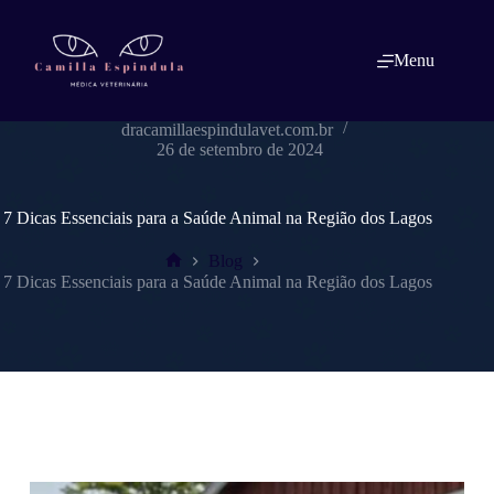
Pular
para
o
Menu
conteúdo
dracamillaespindulavet.com.br
26 de setembro de 2024
7 Dicas Essenciais para a Saúde Animal na Região dos Lagos
Blog
Home
7 Dicas Essenciais para a Saúde Animal na Região dos Lagos