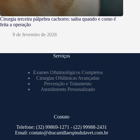
Cirurgia terceira pálpebra cachorro: saiba quando e como é
feita a operação
9 de fevereiro de 2026
Serviços
Exames Oftalmológicos Completos
Cirurgias Oftálmicas Avançadas
Prevenção e Tratamento
Atendimento Personalizado
Contato
Telefone:
(32) 99869-1271
- (22) 99988-2431
Email:
contato@dracamillaespindulavet.com.br