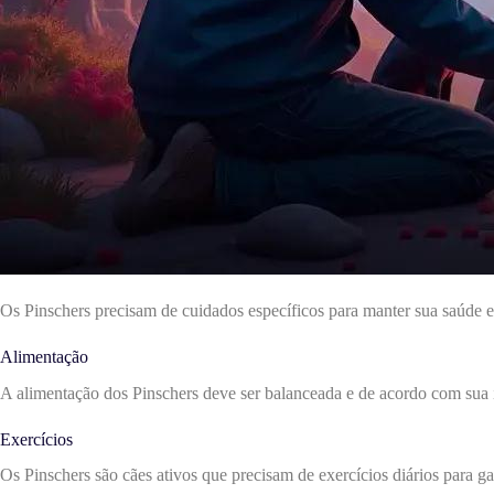
Os Pinschers precisam de cuidados específicos para manter sua saúde e 
Alimentação
A alimentação dos Pinschers deve ser balanceada e de acordo com sua i
Exercícios
Os Pinschers são cães ativos que precisam de exercícios diários para gas