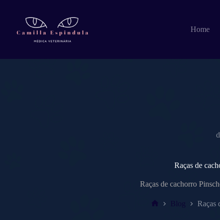
Pular
para
o
Home
conteúdo
d
Raças de cacho
Raças de cachorro Pinsche
Blog
Raças d
Home