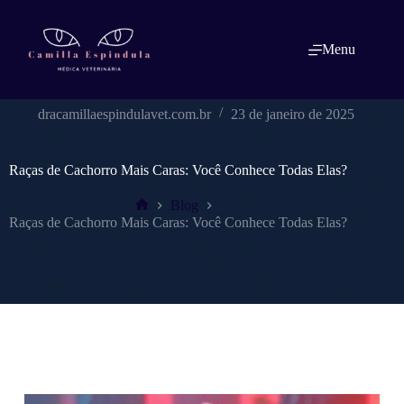
Pular
para
o
Menu
conteúdo
dracamillaespindulavet.com.br
23 de janeiro de 2025
Raças de Cachorro Mais Caras: Você Conhece Todas Elas?
Blog
Home
Raças de Cachorro Mais Caras: Você Conhece Todas Elas?