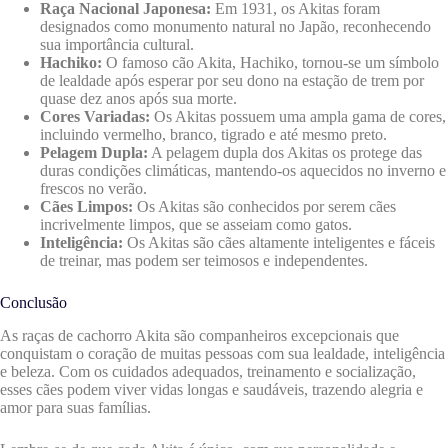
Raça Nacional Japonesa:
Em 1931, os Akitas foram
designados como monumento natural no Japão, reconhecendo
sua importância cultural.
Hachiko:
O famoso cão Akita, Hachiko, tornou-se um símbolo
de lealdade após esperar por seu dono na estação de trem por
quase dez anos após sua morte.
Cores Variadas:
Os Akitas possuem uma ampla gama de cores,
incluindo vermelho, branco, tigrado e até mesmo preto.
Pelagem Dupla:
A pelagem dupla dos Akitas os protege das
duras condições climáticas, mantendo-os aquecidos no inverno e
frescos no verão.
Cães Limpos:
Os Akitas são conhecidos por serem cães
incrivelmente limpos, que se asseiam como gatos.
Inteligência:
Os Akitas são cães altamente inteligentes e fáceis
de treinar, mas podem ser teimosos e independentes.
Conclusão
As raças de cachorro Akita são companheiros excepcionais que
conquistam o coração de muitas pessoas com sua lealdade, inteligência
e beleza. Com os cuidados adequados, treinamento e socialização,
esses cães podem viver vidas longas e saudáveis, trazendo alegria e
amor para suas famílias.