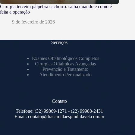
Cirurgia terceira pálpebra cachorro: saiba quando e como é
feita a operação
9 de fevereiro de 2026
Serviços
Exames Oftalmológicos Completos
Cirurgias Oftálmicas Avançadas
Prevenção e Tratamento
Atendimento Personalizado
Contato
Telefone:
(32) 99869-1271
- (22) 99988-2431
Email:
contato@dracamillaespindulavet.com.br