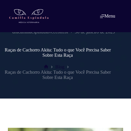
Pular
para
o
Menu
conteúdo
dracamillaespindulavet.com.br
30 de janeiro de 2025
Raças de Cachorro Akita: Tudo o que Você Precisa Saber
Sobre Esta Raça
Blog
Home
Raças de Cachorro Akita: Tudo o que Você Precisa Saber
Sobre Esta Raça