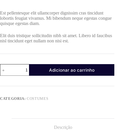
preço
preço
original
atual
Est pellentesque elit ullamcorper dignissim cras tincidunt
era:
é:
lobortis feugiat vivamus. Mi bibendum neque egestas congue
$45.00.
$30.00.
quisque egestas diam.
Elit duis tristique sollicitudin nibh sit amet. Libero id faucibus
nisl tincidunt eget nullam non nisi est.
Consectetur
Adicionar ao carrinho
Adipiscing
quantidade
CATEGORIA:
COSTUMES
Descrição