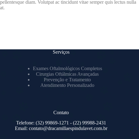
pellentesque diam. Volutpat ac tincidunt vitae semper quis lectus nulla
at.
Serviços
Exames Oftalmológicos Completos
Cirurgias Oftálmicas Avançadas
Prevenção e Tratamento
Atendimento Personalizado
Contato
Telefone:
(32) 99869-1271
- (22) 99988-2431
Email:
contato@dracamillaespindulavet.com.br