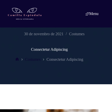
Pular
para
o
Menu
conteúdo
30 de novembro de 2021
Costumes
Consectetur Adipiscing
Costumes
Consectetur Adipiscing
Home