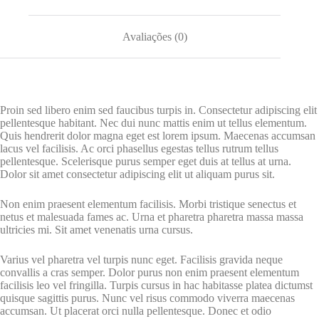
Avaliações (0)
Proin sed libero enim sed faucibus turpis in. Consectetur adipiscing elit
pellentesque habitant. Nec dui nunc mattis enim ut tellus elementum.
Quis hendrerit dolor magna eget est lorem ipsum. Maecenas accumsan
lacus vel facilisis. Ac orci phasellus egestas tellus rutrum tellus
pellentesque. Scelerisque purus semper eget duis at tellus at urna.
Dolor sit amet consectetur adipiscing elit ut aliquam purus sit.
Non enim praesent elementum facilisis. Morbi tristique senectus et
netus et malesuada fames ac. Urna et pharetra pharetra massa massa
ultricies mi. Sit amet venenatis urna cursus.
Varius vel pharetra vel turpis nunc eget. Facilisis gravida neque
convallis a cras semper. Dolor purus non enim praesent elementum
facilisis leo vel fringilla. Turpis cursus in hac habitasse platea dictumst
quisque sagittis purus. Nunc vel risus commodo viverra maecenas
accumsan. Ut placerat orci nulla pellentesque. Donec et odio