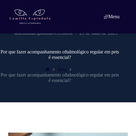
Pular
para
o
Menu
conteúdo
dracamillaespindulavet.com.br
21 de maio de 2025
Por que fazer acompanhamento oftalmológico regular em pets
é essencial?
Blog
Home
Por que fazer acompanhamento oftalmológico regular em pets
é essencial?