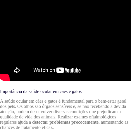
Importância da saúde ocular em cães e gatos
A saúde ocular em cães e gatos é fundamental para o bem-estar geral
dos pets. Os olhos são órgãos sensíveis e, se não recebendo a devida
atenção, podem desenvolver diversas condições que prejudicam a
qualidade de vida dos animais. Realizar exames oftalmológicos
regulares ajuda a
detectar problemas precocemente
, aumentando as
chances de tratamento eficaz.