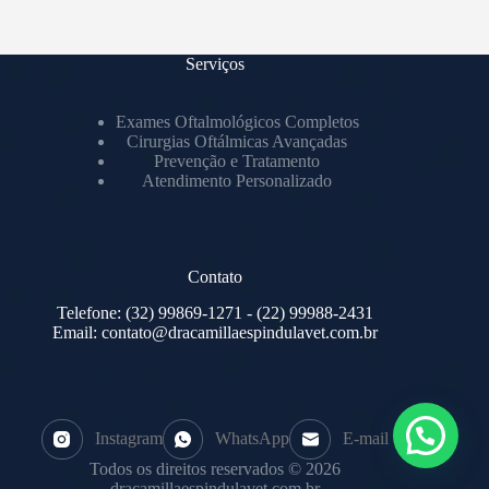
Serviços
Exames Oftalmológicos Completos
Cirurgias Oftálmicas Avançadas
Prevenção e Tratamento
Atendimento Personalizado
Contato
Telefone:
(32) 99869-1271
- (22) 99988-2431
Email:
contato@dracamillaespindulavet.com.br
Instagram
WhatsApp
E-mail
Todos os direitos reservados © 2026
dracamillaespindulavet.com.br