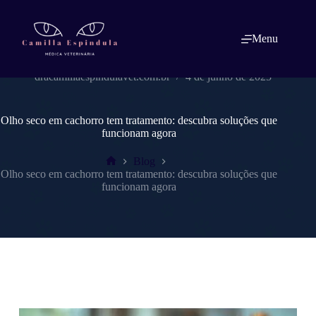
Pular
para
o
Menu
conteúdo
dracamillaespindulavet.com.br
4 de junho de 2025
Olho seco em cachorro tem tratamento: descubra soluções que
funcionam agora
Blog
Home
Olho seco em cachorro tem tratamento: descubra soluções que
funcionam agora