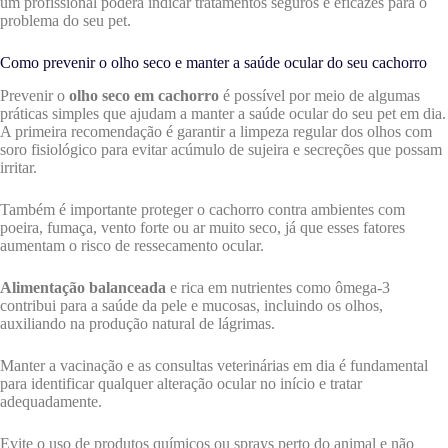
um profissional poderá indicar tratamentos seguros e eficazes para o
problema do seu pet.
Como prevenir o olho seco e manter a saúde ocular do seu cachorro
Prevenir o
olho seco em cachorro
é possível por meio de algumas
práticas simples que ajudam a manter a saúde ocular do seu pet em dia.
A primeira recomendação é garantir a limpeza regular dos olhos com
soro fisiológico para evitar acúmulo de sujeira e secreções que possam
irritar.
Também é importante proteger o cachorro contra ambientes com
poeira, fumaça, vento forte ou ar muito seco, já que esses fatores
aumentam o risco de ressecamento ocular.
Alimentação balanceada
e rica em nutrientes como ômega-3
contribui para a saúde da pele e mucosas, incluindo os olhos,
auxiliando na produção natural de lágrimas.
Manter a vacinação e as consultas veterinárias em dia é fundamental
para identificar qualquer alteração ocular no início e tratar
adequadamente.
Evite o uso de produtos químicos ou sprays perto do animal e não