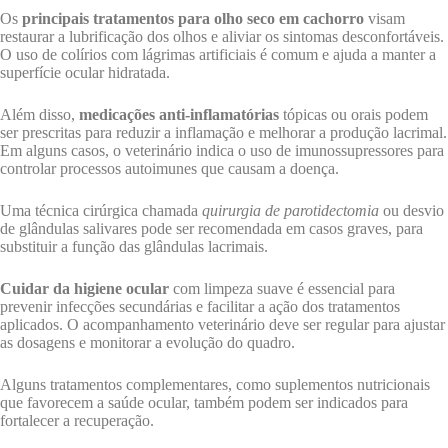
Os
principais tratamentos para olho seco em cachorro
visam
restaurar a lubrificação dos olhos e aliviar os sintomas desconfortáveis.
O uso de colírios com lágrimas artificiais é comum e ajuda a manter a
superfície ocular hidratada.
Além disso,
medicações anti-inflamatórias
tópicas ou orais podem
ser prescritas para reduzir a inflamação e melhorar a produção lacrimal.
Em alguns casos, o veterinário indica o uso de imunossupressores para
controlar processos autoimunes que causam a doença.
Uma técnica cirúrgica chamada
quirurgia de parotidectomia
ou desvio
de glândulas salivares pode ser recomendada em casos graves, para
substituir a função das glândulas lacrimais.
Cuidar da higiene ocular
com limpeza suave é essencial para
prevenir infecções secundárias e facilitar a ação dos tratamentos
aplicados. O acompanhamento veterinário deve ser regular para ajustar
as dosagens e monitorar a evolução do quadro.
Alguns tratamentos complementares, como suplementos nutricionais
que favorecem a saúde ocular, também podem ser indicados para
fortalecer a recuperação.