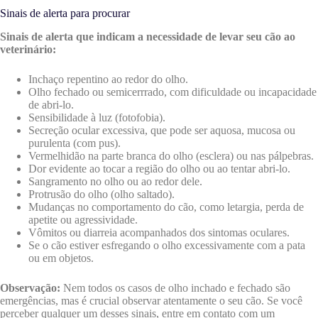
Sinais de alerta para procurar
Sinais de alerta que indicam a necessidade de levar seu cão ao
veterinário:
Inchaço repentino ao redor do olho.
Olho fechado ou semicerrrado, com dificuldade ou incapacidade
de abri-lo.
Sensibilidade à luz (fotofobia).
Secreção ocular excessiva, que pode ser aquosa, mucosa ou
purulenta (com pus).
Vermelhidão na parte branca do olho (esclera) ou nas pálpebras.
Dor evidente ao tocar a região do olho ou ao tentar abri-lo.
Sangramento no olho ou ao redor dele.
Protrusão do olho (olho saltado).
Mudanças no comportamento do cão, como letargia, perda de
apetite ou agressividade.
Vômitos ou diarreia acompanhados dos sintomas oculares.
Se o cão estiver esfregando o olho excessivamente com a pata
ou em objetos.
Observação:
Nem todos os casos de olho inchado e fechado são
emergências, mas é crucial observar atentamente o seu cão. Se você
perceber qualquer um desses sinais, entre em contato com um