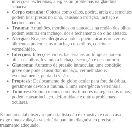
infecções bacterianas, alergias ou problemas na glândula
sebácea.
Corpo estranho:
Objetos como cílios, poeira, areia ou sementes
podem ficar presos no olho, causando irritação, inchaço e
lacrimejamento.
Trauma:
Arranhões, mordidas ou pancadas na região dos olhos
podem resultar em inchaço, dor e fechamento do olho afetado.
Alergias:
Reações alérgicas a pólen, poeira, ácaros ou certos
alimentos podem causar inchaço nos olhos, coceira e
vermelhidão.
Infecções:
Infecções virais, bacterianas ou fúngicas podem
afetar os olhos, levando a inchaço, secreção e desconforto.
Glaucoma:
Aumento da pressão intraocular, uma condição
grave que pode causar dor, inchaço, vermelhidão e,
eventualmente, perda da visão.
Proptosis:
Deslocamento do globo ocular para fora da órbita,
geralmente devido a trauma. É uma emergência veterinária.
Tumores:
Embora menos comuns, tumores na região dos olhos
podem causar inchaço, deformidade e outros problemas
oculares.
É fundamental observar que esta lista não é exaustiva e cada caso
exige uma avaliação veterinária para um diagnóstico preciso e
tratamento adequado.