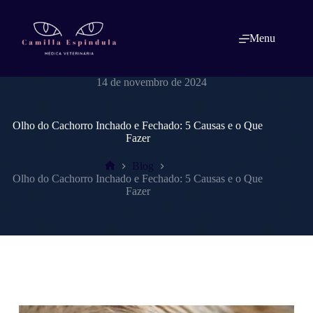
Pular
para
o
Menu
conteúdo
dracamillaespindulavet.com.br
14 de novembro de 2024
Olho do Cachorro Inchado e Fechado: 5 Causas e o Que
Fazer
Blog
Home
Olho do Cachorro Inchado e Fechado: 5 Causas e o Que
Fazer