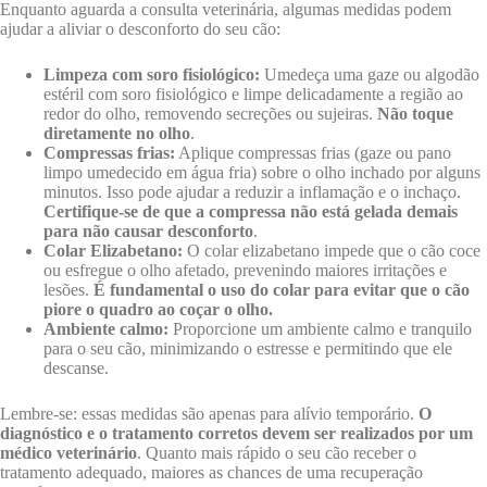
Enquanto aguarda a consulta veterinária, algumas medidas podem
ajudar a aliviar o desconforto do seu cão:
Limpeza com soro fisiológico:
Umedeça uma gaze ou algodão
estéril com soro fisiológico e limpe delicadamente a região ao
redor do olho, removendo secreções ou sujeiras.
Não toque
diretamente no olho
.
Compressas frias:
Aplique compressas frias (gaze ou pano
limpo umedecido em água fria) sobre o olho inchado por alguns
minutos. Isso pode ajudar a reduzir a inflamação e o inchaço.
Certifique-se de que a compressa não está gelada demais
para não causar desconforto
.
Colar Elizabetano:
O colar elizabetano impede que o cão coce
ou esfregue o olho afetado, prevenindo maiores irritações e
lesões.
É fundamental o uso do colar para evitar que o cão
piore o quadro ao coçar o olho.
Ambiente calmo:
Proporcione um ambiente calmo e tranquilo
para o seu cão, minimizando o estresse e permitindo que ele
descanse.
Lembre-se: essas medidas são apenas para alívio temporário.
O
diagnóstico e o tratamento corretos devem ser realizados por um
médico veterinário
. Quanto mais rápido o seu cão receber o
tratamento adequado, maiores as chances de uma recuperação