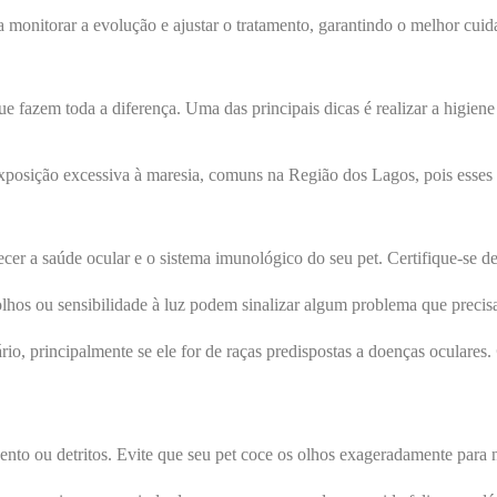
a monitorar a evolução e ajustar o tratamento, garantindo o melhor cuid
e fazem toda a diferença. Uma das principais dicas é realizar a higiene
sição excessiva à maresia, comuns na Região dos Lagos, pois esses fat
ecer a saúde ocular e o sistema imunológico do seu pet. Certifique-se de
lhos ou sensibilidade à luz podem sinalizar algum problema que precis
io, principalmente se ele for de raças predispostas a doenças oculares.
 vento ou detritos. Evite que seu pet coce os olhos exageradamente par