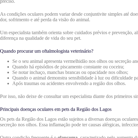
preciso.
As condições oculares podem variar desde conjuntivite simples até doe
dor, sofrimento e até perda da visão do animal.
Um especialista também orienta sobre cuidados prévios e prevenção, al
diferença na qualidade de vida do seu pet.
Quando procurar um oftalmologista veterinário?
Se o seu animal apresenta vermelhidão nos olhos ou secreção an
Quando há episódios de piscamento constante ou coceira;
Se notar inchaço, manchas brancas ou opacidade nos olhos;
Quando o animal demonstra sensibilidade à luz ou dificuldade pa
Após traumas ou acidentes envolvendo a região dos olhos.
Por isso, não deixe de consultar um especialista diante dos primeiros si
Principais doenças oculares em pets da Região dos Lagos
Os pets da Região dos Lagos estão sujeitos a diversas doenças ocular
secreção nos olhos. Essa inflamação pode ter causas alérgicas, infecciosa
Outra condição frequente é o
glaucoma
, caracterizado pelo aumento da