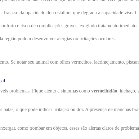
 Trata-se da opacidade do cristalino, que degrada a capacidade visual.
nforto e risco de complicações graves, exigindo tratamento imediato.
a região podem desenvolver alergias ou irritações oculares.
nto. Se notar seu animal com olhos vermelhos, lacrimejamento, piscame
mal
ssíveis problemas. Fique atento a sintomas como
vermelhidão
, inchaço,
s patas, o que pode indicar irritação ou dor. A presença de manchas b
a enxergar, como trombar em objetos, esses são alertas claros de probl