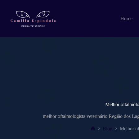
Pular
para
o
Home
conteúdo
Melhor oftalmolo
melhor oftalmologista veterinário Região dos Lago
Blog
Melhor of
Home