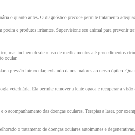
inária o quanto antes. O diagnóstico precoce permite tratamento adequa
 poeira e produtos irritantes. Supervisione seu animal para prevenir t
stico, mas incluem desde o uso de medicamentos até procedimentos cir
ão ocular.
 a pressão intraocular, evitando danos maiores ao nervo óptico. Quand
ogia veterinária. Ela permite remover a lente opaca e recuperar a visão
o e o acompanhamento das doenças oculares. Terapias a laser, por exempl
horado o tratamento de doenças oculares autoimunes e degenerativas.