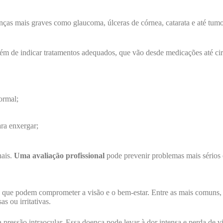
nças mais graves como glaucoma, úlceras de córnea, catarata e até tum
ém de indicar tratamentos adequados, que vão desde medicações até cir
ormal;
ra enxergar;
nais.
Uma avaliação profissional
pode prevenir problemas mais sérios e
es que podem comprometer a visão e o bem-estar. Entre as mais comuns,
s ou irritativas.
 pressão intraocular. Essa doença pode levar à dor intensa e perda de v