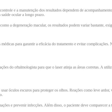
ontrole e a manutenção dos resultados dependem de acompanhamento regu
a saúde ocular a longo prazo.
, como a degeneração macular, os resultados podem variar bastante, ex
 médicas para garantir a eficácia do tratamento e evitar complicações.
ões do oftalmologista para que o laser atinja as áreas corretas. A utiliz
 e usar óculos escuros para proteger os olhos. Reações como leve ardo
o.
amações e prevenir infecções. Além disso, o paciente deve comparecer a