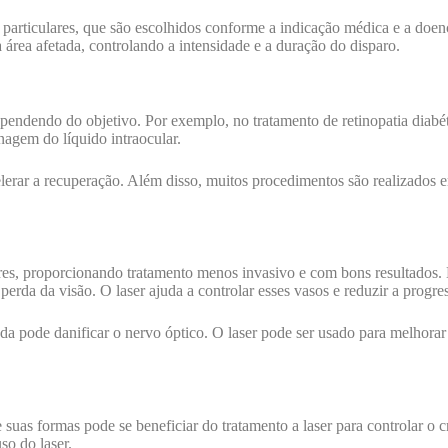
 particulares, que são escolhidos conforme a indicação médica e a doe
 área afetada, controlando a intensidade e a duração do disparo.
ependendo do objetivo. Por exemplo, no tratamento de retinopatia diabé
nagem do líquido intraocular.
elerar a recuperação. Além disso, muitos procedimentos são realizados 
es, proporcionando tratamento menos invasivo e com bons resultados. En
perda da visão. O laser ajuda a controlar esses vasos e reduzir a progr
vada pode danificar o nervo óptico. O laser pode ser usado para melhor
as formas pode se beneficiar do tratamento a laser para controlar o c
so do laser.