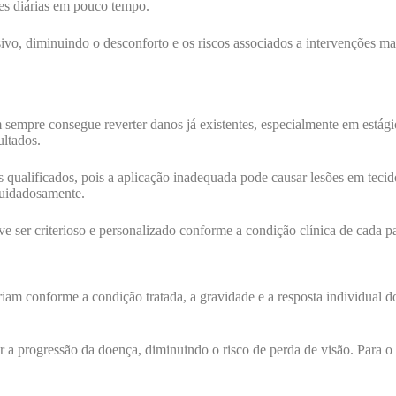
des diárias em pouco tempo.
 diminuindo o desconforto e os riscos associados a intervenções mais a
m sempre consegue reverter danos já existentes, especialmente em estág
ultados.
s qualificados, pois a aplicação inadequada pode causar lesões em teci
cuidadosamente.
ve ser criterioso e personalizado conforme a condição clínica de cada p
iam conforme a condição tratada, a gravidade e a resposta individual do
nir a progressão da doença, diminuindo o risco de perda de visão. Para 