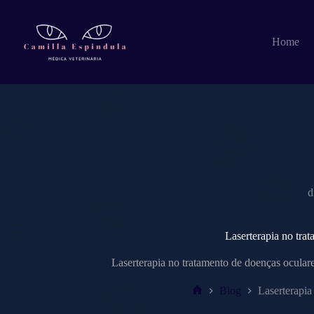
Pular
para
o
Home
conteúdo
d
Laserterapia no tra
Laserterapia no tratamento de doenças oculare
Blog
Laserterapia
Home