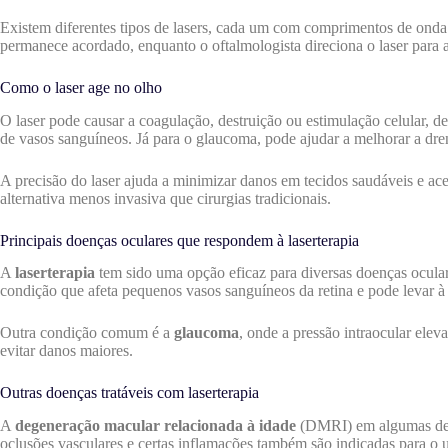
Existem diferentes tipos de lasers, cada um com comprimentos de onda
permanece acordado, enquanto o oftalmologista direciona o laser para a
Como o laser age no olho
O laser pode causar a coagulação, destruição ou estimulação celular, d
de vasos sanguíneos. Já para o glaucoma, pode ajudar a melhorar a dre
A precisão do laser ajuda a minimizar danos em tecidos saudáveis e ac
alternativa menos invasiva que cirurgias tradicionais.
Principais doenças oculares que respondem à laserterapia
A
laserterapia
tem sido uma opção eficaz para diversas doenças ocular
condição que afeta pequenos vasos sanguíneos da retina e pode levar à 
Outra condição comum é a
glaucoma
, onde a pressão intraocular ele
evitar danos maiores.
Outras doenças tratáveis com laserterapia
A
degeneração macular relacionada à idade
(DMRI) em algumas de su
oclusões vasculares e certas inflamações também são indicadas para o u