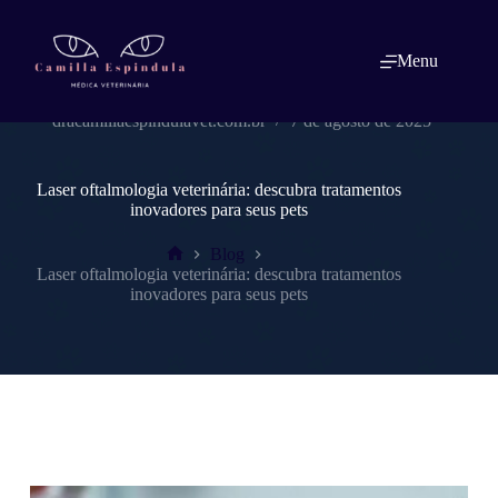
Pular
para
o
Menu
conteúdo
dracamillaespindulavet.com.br
7 de agosto de 2025
Laser oftalmologia veterinária: descubra tratamentos
inovadores para seus pets
Blog
Home
Laser oftalmologia veterinária: descubra tratamentos
inovadores para seus pets