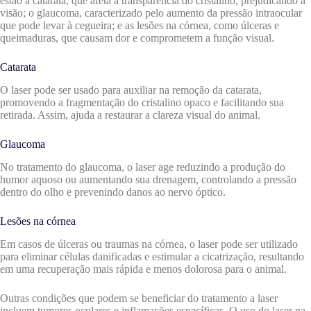
estão a catarata, que afeta a transparência do cristalino, prejudicando a
visão; o glaucoma, caracterizado pelo aumento da pressão intraocular
que pode levar à cegueira; e as lesões na córnea, como úlceras e
queimaduras, que causam dor e comprometem a função visual.
Catarata
O laser pode ser usado para auxiliar na remoção da catarata,
promovendo a fragmentação do cristalino opaco e facilitando sua
retirada. Assim, ajuda a restaurar a clareza visual do animal.
Glaucoma
No tratamento do glaucoma, o laser age reduzindo a produção do
humor aquoso ou aumentando sua drenagem, controlando a pressão
dentro do olho e prevenindo danos ao nervo óptico.
Lesões na córnea
Em casos de úlceras ou traumas na córnea, o laser pode ser utilizado
para eliminar células danificadas e estimular a cicatrização, resultando
em uma recuperação mais rápida e menos dolorosa para o animal.
Outras condições que podem se beneficiar do tratamento a laser
incluem tumores oculares e inflamações específicas. O uso do laser na