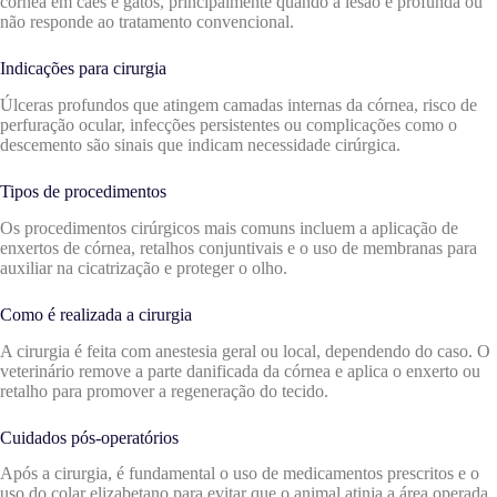
córnea em cães e gatos, principalmente quando a lesão é profunda ou
não responde ao tratamento convencional.
Indicações para cirurgia
Úlceras profundos que atingem camadas internas da córnea, risco de
perfuração ocular, infecções persistentes ou complicações como o
descemento são sinais que indicam necessidade cirúrgica.
Tipos de procedimentos
Os procedimentos cirúrgicos mais comuns incluem a aplicação de
enxertos de córnea, retalhos conjuntivais e o uso de membranas para
auxiliar na cicatrização e proteger o olho.
Como é realizada a cirurgia
A cirurgia é feita com anestesia geral ou local, dependendo do caso. O
veterinário remove a parte danificada da córnea e aplica o enxerto ou
retalho para promover a regeneração do tecido.
Cuidados pós-operatórios
Após a cirurgia, é fundamental o uso de medicamentos prescritos e o
uso do colar elizabetano para evitar que o animal atinja a área operada.