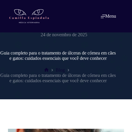
Pular
para
o
Menu
conteúdo
dracamillaespindulavet.com.br
24 de novembro de 2025
Guia completo para o tratamento de úlceras de córnea em cães
e gatos: cuidados essenciais que você deve conhecer
Blog
Home
Guia completo para o tratamento de úlceras de córnea em cães
e gatos: cuidados essenciais que você deve conhecer