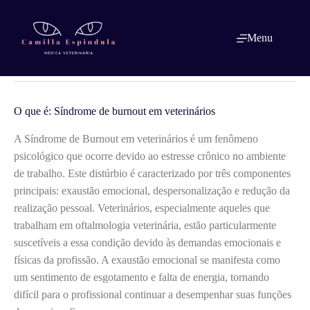
Pular
para
o
O que é: Síndrome de burnout em
Menu
conteúdo
veterinários
O que é: Síndrome de burnout em veterinários
A Síndrome de Burnout em veterinários é um fenômeno
psicológico que ocorre devido ao estresse crônico no ambiente
de trabalho. Este distúrbio é caracterizado por três componentes
principais: exaustão emocional, despersonalização e redução da
realização pessoal. Veterinários, especialmente aqueles que
trabalham em oftalmologia veterinária, estão particularmente
suscetíveis a essa condição devido às demandas emocionais e
físicas da profissão. A exaustão emocional se manifesta como
um sentimento de esgotamento e falta de energia, tornando
difícil para o profissional continuar a desempenhar suas funções