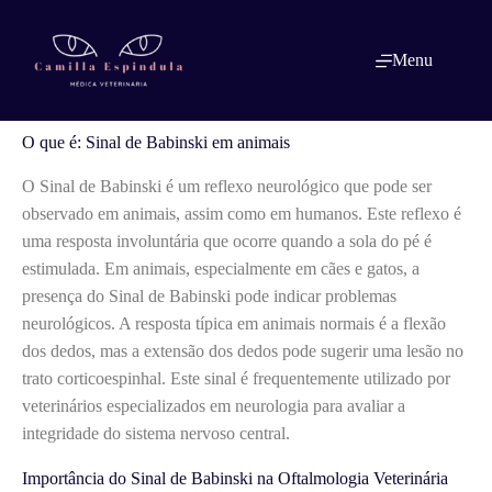
Pular
para
o
O que é: Sinal de Babinski em animais
Menu
conteúdo
O que é: Sinal de Babinski em animais
O Sinal de Babinski é um reflexo neurológico que pode ser
observado em animais, assim como em humanos. Este reflexo é
uma resposta involuntária que ocorre quando a sola do pé é
estimulada. Em animais, especialmente em cães e gatos, a
presença do Sinal de Babinski pode indicar problemas
neurológicos. A resposta típica em animais normais é a flexão
dos dedos, mas a extensão dos dedos pode sugerir uma lesão no
trato corticoespinhal. Este sinal é frequentemente utilizado por
veterinários especializados em neurologia para avaliar a
integridade do sistema nervoso central.
Importância do Sinal de Babinski na Oftalmologia Veterinária