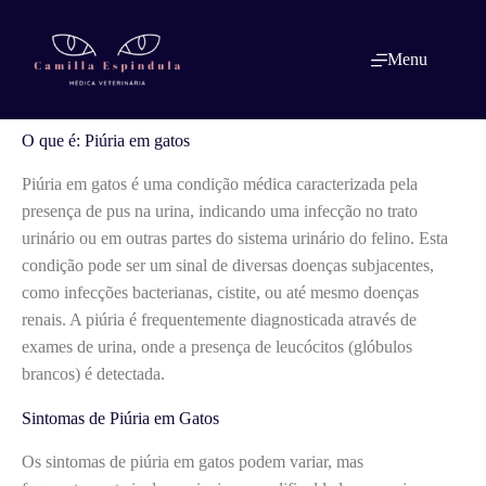
Pular
para
o
O que é: Piúria em gatos
Menu
conteúdo
O que é: Piúria em gatos
Piúria em gatos é uma condição médica caracterizada pela
presença de pus na urina, indicando uma infecção no trato
urinário ou em outras partes do sistema urinário do felino. Esta
condição pode ser um sinal de diversas doenças subjacentes,
como infecções bacterianas, cistite, ou até mesmo doenças
renais. A piúria é frequentemente diagnosticada através de
exames de urina, onde a presença de leucócitos (glóbulos
brancos) é detectada.
Sintomas de Piúria em Gatos
Os sintomas de piúria em gatos podem variar, mas