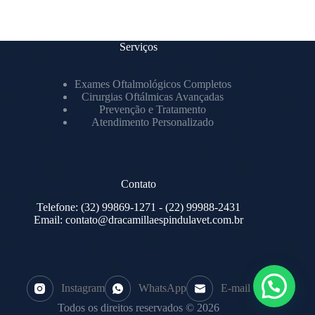
Serviços
Exames Oftalmológicos Completos
Cirurgias Oftálmicas Avançadas
Prevenção e Tratamento
Atendimento Personalizado
Contato
Telefone:
(32) 99869-1271
- (22) 99988-2431
Email:
contato@dracamillaespindulavet.com.br
Instagram
WhatsApp
E-mail
Todos os direitos reservados © 2026