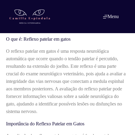
Pular
para
o
O que é: Reflexo patelar em gatos
Menu
conteúdo
O que é: Reflexo patelar em gatos
O reflexo patelar em gatos é uma resposta neurológica
automática que ocorre quando o tendão patelar é percutido,
resultando na extensão do joelho. Este reflexo é uma parte
crucial do exame neurológico veterinário, pois ajuda a avaliar a
integridade das vias nervosas que conectam a medula espinhal
aos membros posteriores. A avaliação do reflexo patelar pode
fornecer informações valiosas sobre a saúde neurológica do
gato, ajudando a identificar possíveis lesões ou disfunções no
sistema nervoso.
Importância do Reflexo Patelar em Gatos