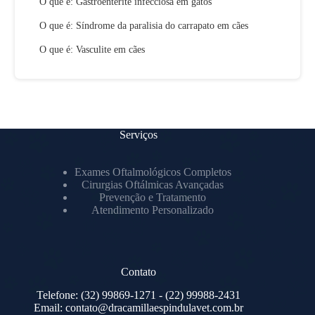
O que é: Gastroenterite infecciosa em gatos
O que é: Síndrome da paralisia do carrapato em cães
O que é: Vasculite em cães
Serviços
Exames Oftalmológicos Completos
Cirurgias Oftálmicas Avançadas
Prevenção e Tratamento
Atendimento Personalizado
Contato
Telefone:
(32) 99869-1271
- (22) 99988-2431
Email:
contato@dracamillaespindulavet.com.br