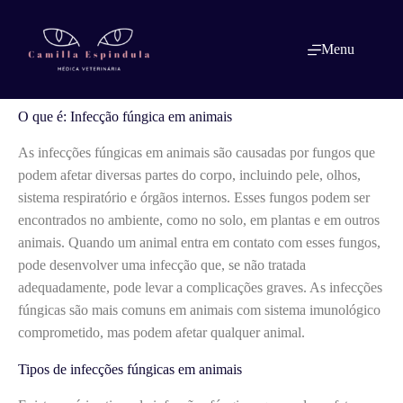
Pular
para
o
O que é: Infecção fúngica em animais
Menu
conteúdo
O que é: Infecção fúngica em animais
As infecções fúngicas em animais são causadas por fungos que
podem afetar diversas partes do corpo, incluindo pele, olhos,
sistema respiratório e órgãos internos. Esses fungos podem ser
encontrados no ambiente, como no solo, em plantas e em outros
animais. Quando um animal entra em contato com esses fungos,
pode desenvolver uma infecção que, se não tratada
adequadamente, pode levar a complicações graves. As infecções
fúngicas são mais comuns em animais com sistema imunológico
comprometido, mas podem afetar qualquer animal.
Tipos de infecções fúngicas em animais