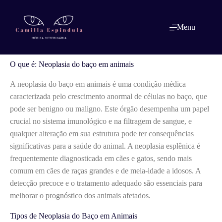
Pular
para
o
O que é: Neoplasia do baço em animais
Menu
conteúdo
O que é: Neoplasia do baço em animais
A neoplasia do baço em animais é uma condição médica
caracterizada pelo crescimento anormal de células no baço, que
pode ser benigno ou maligno. Este órgão desempenha um papel
crucial no sistema imunológico e na filtragem de sangue, e
qualquer alteração em sua estrutura pode ter consequências
significativas para a saúde do animal. A neoplasia esplênica é
frequentemente diagnosticada em cães e gatos, sendo mais
comum em cães de raças grandes e de meia-idade a idosos. A
detecção precoce e o tratamento adequado são essenciais para
melhorar o prognóstico dos animais afetados.
Tipos de Neoplasia do Baço em Animais