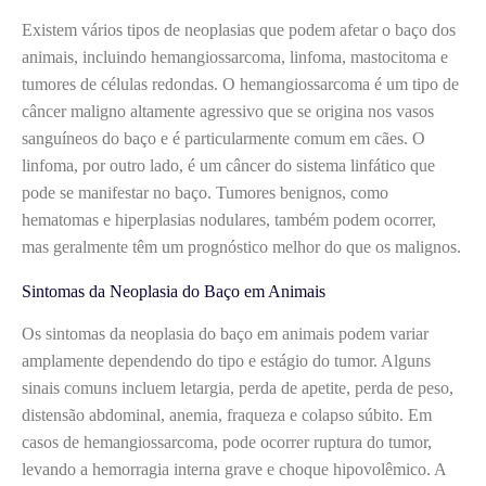
Existem vários tipos de neoplasias que podem afetar o baço dos
animais, incluindo hemangiossarcoma, linfoma, mastocitoma e
tumores de células redondas. O hemangiossarcoma é um tipo de
câncer maligno altamente agressivo que se origina nos vasos
sanguíneos do baço e é particularmente comum em cães. O
linfoma, por outro lado, é um câncer do sistema linfático que
pode se manifestar no baço. Tumores benignos, como
hematomas e hiperplasias nodulares, também podem ocorrer,
mas geralmente têm um prognóstico melhor do que os malignos.
Sintomas da Neoplasia do Baço em Animais
Os sintomas da neoplasia do baço em animais podem variar
amplamente dependendo do tipo e estágio do tumor. Alguns
sinais comuns incluem letargia, perda de apetite, perda de peso,
distensão abdominal, anemia, fraqueza e colapso súbito. Em
casos de hemangiossarcoma, pode ocorrer ruptura do tumor,
levando a hemorragia interna grave e choque hipovolêmico. A