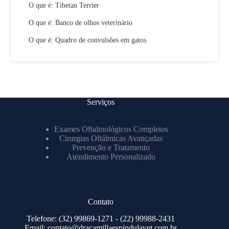
O que é: Tibetan Terrier
O que é: Banco de olhos veterinário
O que é: Quadro de convulsões em gatos
Serviços
Exames Oftalmológicos Completos
Cirurgias Oftálmicas Avançadas
Prevenção e Tratamento
Atendimento Personalizado
Contato
Telefone:
(32) 99869-1271
- (22) 99988-2431
Email:
contato@dracamillaespindulavet.com.br