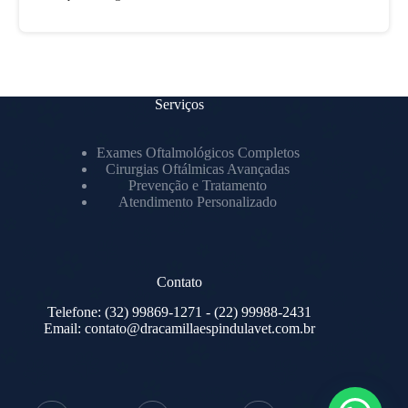
Serviços
Exames Oftalmológicos Completos
Cirurgias Oftálmicas Avançadas
Prevenção e Tratamento
Atendimento Personalizado
Contato
Telefone:
(32) 99869-1271
- (22) 99988-2431
Email:
contato@dracamillaespindulavet.com.br