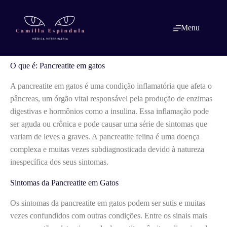
Pular
para
o
O que é: Pancreatite em gatos
Menu
conteúdo
O que é: Pancreatite em gatos
A pancreatite em gatos é uma condição inflamatória que afeta o
pâncreas, um órgão vital responsável pela produção de enzimas
digestivas e hormônios como a insulina. Essa inflamação pode
ser aguda ou crônica e pode causar uma série de sintomas que
variam de leves a graves. A pancreatite felina é uma doença
complexa e muitas vezes subdiagnosticada devido à natureza
inespecífica dos seus sintomas.
Sintomas da Pancreatite em Gatos
Os sintomas da pancreatite em gatos podem ser sutis e muitas
vezes confundidos com outras condições. Entre os sinais mais