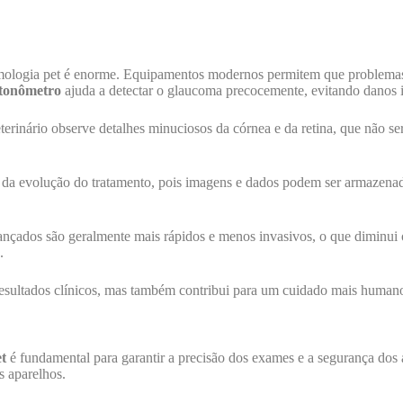
ologia pet é enorme. Equipamentos modernos permitem que problemas o
tonômetro
ajuda a detectar o glaucoma precocemente, evitando danos ir
rinário observe detalhes minuciosos da córnea e da retina, que não seri
o da evolução do tratamento, pois imagens e dados podem ser armazenad
nçados são geralmente mais rápidos e menos invasivos, o que diminui o 
.
esultados clínicos, mas também contribui para um cuidado mais humano 
t
é fundamental para garantir a precisão dos exames e a segurança dos a
s aparelhos.