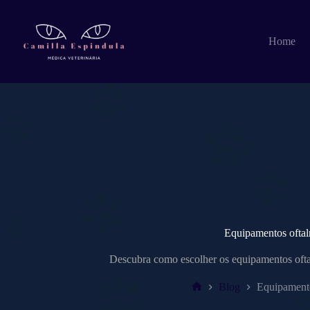
Pular
para
o
Home
conteúdo
Equipamentos oftal
Descubra como escolher os equipamentos oftal
Blog
Equipamento
Home