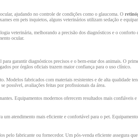
raocular, ajudando no controle de condições como o glaucoma. O
retinó
exames em pets inquietos, alguns veterinários utilizam sedação e equip
ogia veterinária, melhorando a precisão dos diagnósticos e o conforto 
mento ocular.
 para garantir diagnósticos precisos e o bem-estar dos animais. O prime
ados por órgãos oficiais trazem maior confiança para o uso clínico.
. Modelos fabricados com materiais resistentes e de alta qualidade te
e possível, avaliações feitas por profissionais da área.
ntes. Equipamentos modernos oferecem resultados mais confiáveis e fac
a um atendimento mais eficiente e confortável para o pet. Equipamentos
idos pelo fabricante ou fornecedor. Um pós-venda eficiente assegura q