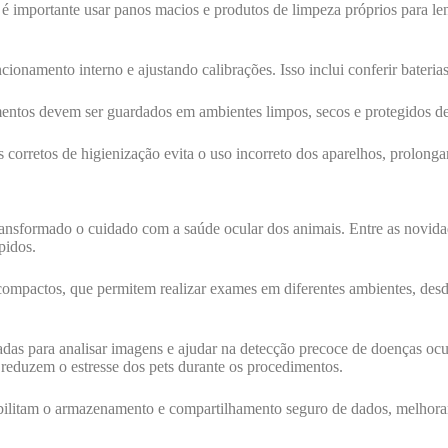
é importante usar panos macios e produtos de limpeza próprios para l
cionamento interno e ajustando calibrações. Isso inclui conferir bateri
s devem ser guardados em ambientes limpos, secos e protegidos de poe
corretos de higienização evita o uso incorreto dos aparelhos, prolonga
ansformado o cuidado com a saúde ocular dos animais. Entre as novidad
pidos.
compactos, que permitem realizar exames em diferentes ambientes, desde
as para analisar imagens e ajudar na detecção precoce de doenças ocul
reduzem o estresse dos pets durante os procedimentos.
sibilitam o armazenamento e compartilhamento seguro de dados, melhor