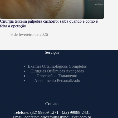
Cirurgia terceira pálpebra cachorro: saiba quando e como é
feita a operação
9 de fevereiro de 2026
Serviços
Exames Oftalmológicos Completos
Cirurgias Oftálmicas Avançadas
Prevenção e Tratamento
Atendimento Personalizado
Contato
Telefone:
(32) 99869-1271
- (22) 99988-2431
Email:
contato@dracamillaespindulavet.com.br