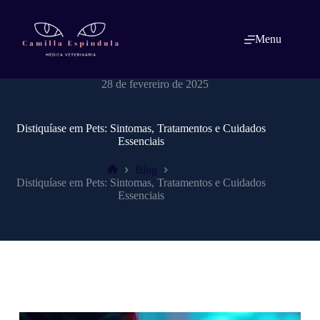
Pular
para
o
Menu
conteúdo
dracamillaespindulavet.com.br
28 de fevereiro de 2025
Distiquíase em Pets: Sintomas, Tratamentos e Cuidados
Essenciais
Blog
Home
Distiquíase em Pets: Sintomas, Tratamentos e Cuidados
Essenciais