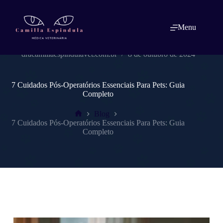
Pular
para
o
Menu
conteúdo
dracamillaespindulavet.com.br
8 de outubro de 2024
7 Cuidados Pós-Operatórios Essenciais Para Pets: Guia
Completo
Blog
Home
7 Cuidados Pós-Operatórios Essenciais Para Pets: Guia
Completo