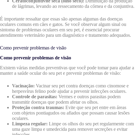
Ceratoconjuntivite seca (olho seco):
Diminuição da produção
de lágrimas, levando ao ressecamento da córnea e da conjuntiva.
É importante ressaltar que essas são apenas algumas das doenças
oculares comuns em cães e gatos. Se você observar algum sinal ou
sintoma de problemas oculares em seu pet, é essencial procurar
atendimento veterinário para um diagnóstico e tratamento adequados.
Como prevenir problemas de visão
Como prevenir problemas de visão
Existem várias medidas preventivas que você pode tomar para ajudar a
manter a saúde ocular do seu pet e prevenir problemas de visão:
Vacinação:
Vacinar seu pet contra doenças como cinomose e
herpesvírus felino pode ajudar a prevenir infecções oculares.
Controle de parasitas:
Vermes e outros parasitas podem
transmitir doenças que podem afetar os olhos.
Proteção contra traumas:
Evite que seu pet entre em áreas
com objetos pontiagudos ou afiados que possam causar lesões
oculares.
Limpeza regular:
Limpe os olhos do seu pet regularmente com
uma gaze limpa e umedecida para remover secreções e evitar
infecções.