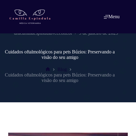
Pular
para
o
Menu
conteúdo
dracamillaespindulavet.com.br
9 de janeiro de 2025
Cuidados oftalmológicos para pets Búzios: Preservando a
visão do seu amigo
Blog
Home
Cuidados oftalmológicos para pets Búzios: Preservando a
visão do seu amigo