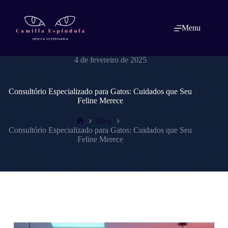
Pular
para
o
Menu
conteúdo
dracamillaespindulavet.com.br
4 de fevereiro de 2025
Consultório Especializado para Gatos: Cuidados que Seu
Feline Merece
Blog
Home
Consultório Especializado para Gatos: Cuidados que Seu
Feline Merece