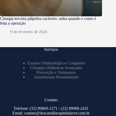
Cirurgia terceira pálpebra cachorro: saiba quando e como é
feita a operação
9 de fevereiro de 2026
Serviços
Exames Oftalmológicos Completos
Cirurgias Oftálmicas Avançadas
Prevenção e Tratamento
Atendimento Personalizado
Contato
Telefone:
(32) 99869-1271
- (22) 99988-2431
Email:
contato@dracamillaespindulavet.com.br