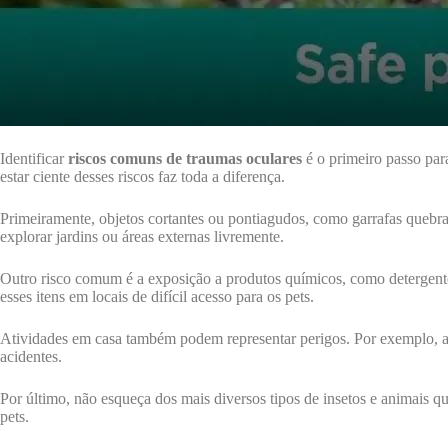
Identificar
riscos comuns de traumas oculares
é o primeiro passo para
estar ciente desses riscos faz toda a diferença.
Primeiramente, objetos cortantes ou pontiagudos, como garrafas quebra
explorar jardins ou áreas externas livremente.
Outro risco comum é a exposição a produtos químicos, como detergente
esses itens em locais de difícil acesso para os pets.
Atividades em casa também podem representar perigos. Por exemplo, ao
acidentes.
Por último, não esqueça dos mais diversos tipos de insetos e animais q
pets.