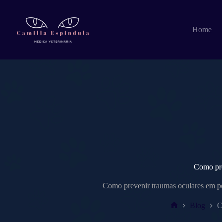
Pular
para
o
Home
conteúdo
Como pre
Como prevenir traumas oculares em pet
Blog
C
Home