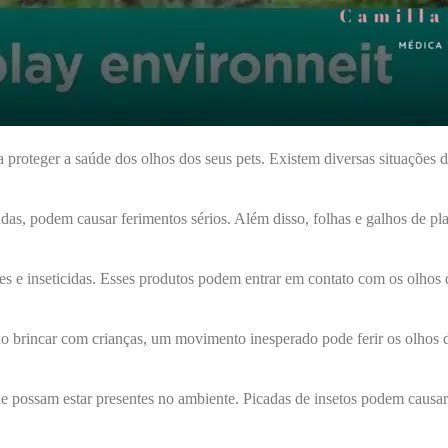
 proteger a saúde dos olhos dos seus pets. Existem diversas situações d
das, podem causar ferimentos sérios. Além disso, folhas e galhos de p
s e inseticidas. Esses produtos podem entrar em contato com os olhos 
 brincar com crianças, um movimento inesperado pode ferir os olhos do
ue possam estar presentes no ambiente. Picadas de insetos podem causar 