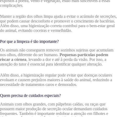
expostos a poeira, vento e vegetação, estão mais suscetíveis a essas
complicações.
Manter a região dos olhos limpa ajuda a evitar o acúmulo de secreções,
que podem causar desconforto e promover o crescimento de bactérias.
Além disso, uma higienização correta contribui para o bem-estar geral
do animal, evitando coceiras e vermelhidão.
Por que a limpeza é tão importante?
Os animais não conseguem remover sozinhos sujeiras que acumulam
nos olhos, diferente do ser humano.
Pequenas partículas podem
riscar a córnea
, levando a dor e até à perda da visão. Por isso, a
atenção do tutor é essencial para identificar qualquer alteração.
Além disso, a higienização regular pode evitar que doenças oculares
evoluam e causem prejuízos maiores à saúde do animal, reduzindo a
necessidade de tratamentos caros e demorados.
Quem precisa de cuidados especiais?
Animais com olhos grandes, com pálpebras caídas, ou raças que
possuem maior produção de secreção ocular demandam cuidados
frequentes. Também é importante redobrar a atenção em filhotes e