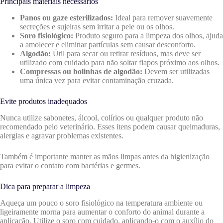
Principais materiais necessários
Panos ou gaze esterilizados:
Ideal para remover suavemente
secreções e sujeiras sem irritar a pele ou os olhos.
Soro fisiológico:
Produto seguro para a limpeza dos olhos, ajuda
a amolecer e eliminar partículas sem causar desconforto.
Algodão:
Útil para secar ou retirar resíduos, mas deve ser
utilizado com cuidado para não soltar fiapos próximo aos olhos.
Compressas ou bolinhas de algodão:
Devem ser utilizadas
uma única vez para evitar contaminação cruzada.
Evite produtos inadequados
Nunca utilize sabonetes, álcool, colírios ou qualquer produto não
recomendado pelo veterinário. Esses itens podem causar queimaduras,
alergias e agravar problemas existentes.
Também é importante manter as mãos limpas antes da higienização
para evitar o contato com bactérias e germes.
Dica para preparar a limpeza
Aqueça um pouco o soro fisiológico na temperatura ambiente ou
ligeiramente morna para aumentar o conforto do animal durante a
aplicação. Utilize o soro com cuidado, aplicando-o com o auxílio do