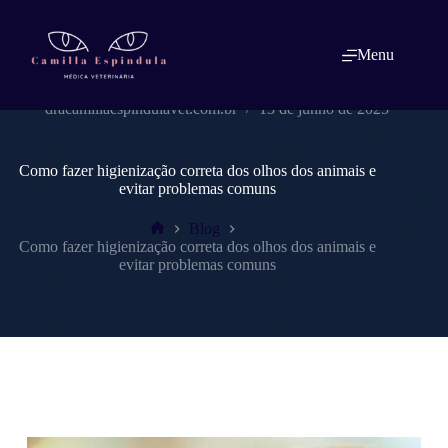
Pular
para
o
Menu
conteúdo
dracamillaespindulavet.com.br
13 de junho de 2025
Como fazer higienização correta dos olhos dos animais e
evitar problemas comuns
Blog
Home
Como fazer higienização correta dos olhos dos animais e
evitar problemas comuns