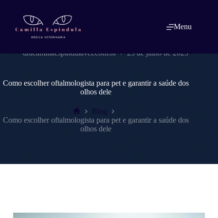
Pular
para
o
Menu
conteúdo
dracamillaespindulavet.com.br
25 de julho de 2025
Como escolher oftalmologista para pet e garantir a saúde dos
olhos dele
Blog
Home
Como escolher oftalmologista para pet e garantir a saúde dos
olhos dele