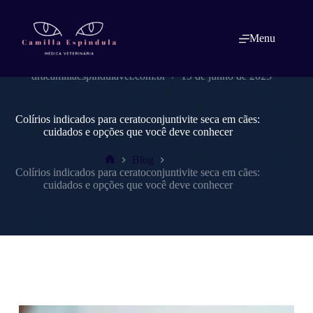
Pular
para
o
Menu
conteúdo
dracamillaespindulavet.com.br
19 de junho de 2025
Colírios indicados para ceratoconjuntivite seca em cães:
cuidados e opções que você deve conhecer
Blog
Home
Colírios indicados para ceratoconjuntivite seca em cães:
cuidados e opções que você deve conhecer