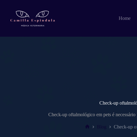
Pular
para
o
Home
conteúdo
Check-up oftalmoló
Check-up oftalmológico em pets é necessário p
Blog
Check-up of
Home