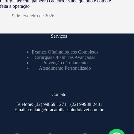
Cirurgia terceira pálpebra cachorro: saiba quando e como é
feita a operação
9 de fevereiro de 2026
Serviços
Exames Oftalmológicos Completos
Cirurgias Oftálmicas Avançadas
Prevenção e Tratamento
Atendimento Personalizado
Contato
Telefone:
(32) 99869-1271
- (22) 99988-2431
Email:
contato@dracamillaespindulavet.com.br