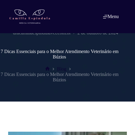
Pular
para
o
Menu
conteúdo
dracamillaespindulavet.com.br
2 de outubro de 2024
7 Dicas Essenciais para o Melhor Atendimento Veterinário em
Búzios
Blog
Home
7 Dicas Essenciais para o Melhor Atendimento Veterinário em
Búzios