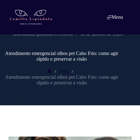
Pular
para
o
Menu
conteúdo
dracamillaespindulavet.com.br
30 de janeiro de 2026
Atendimento emergencial olhos pet Cabo Frio: como agir
rápido e preservar a visão
Blog
Home
Atendimento emergencial olhos pet Cabo Frio: como agir
rápido e preservar a visão