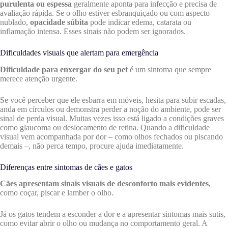
purulenta ou espessa
geralmente aponta para infecção e precisa de
avaliação rápida. Se o olho estiver esbranquiçado ou com aspecto
nublado,
opacidade súbita
pode indicar edema, catarata ou
inflamação intensa. Esses sinais não podem ser ignorados.
Dificuldades visuais que alertam para emergência
Dificuldade para enxergar do seu pet
é um sintoma que sempre
merece atenção urgente.
Se você perceber que ele esbarra em móveis, hesita para subir escadas,
anda em círculos ou demonstra perder a noção do ambiente, pode ser
sinal de perda visual. Muitas vezes isso está ligado a condições graves
como glaucoma ou deslocamento de retina. Quando a dificuldade
visual vem acompanhada por dor – como olhos fechados ou piscando
demais –, não perca tempo, procure ajuda imediatamente.
Diferenças entre sintomas de cães e gatos
Cães apresentam sinais visuais de desconforto mais evidentes
,
como coçar, piscar e lamber o olho.
Já os gatos tendem a esconder a dor e a apresentar sintomas mais sutis,
como evitar abrir o olho ou mudança no comportamento geral. A