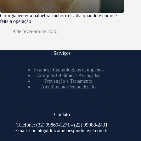
Cirurgia terceira pálpebra cachorro: saiba quando e como é
feita a operação
9 de fevereiro de 2026
Serviços
Exames Oftalmológicos Completos
Cirurgias Oftálmicas Avançadas
Prevenção e Tratamento
Atendimento Personalizado
Contato
Telefone:
(32) 99869-1271
- (22) 99988-2431
Email:
contato@dracamillaespindulavet.com.br