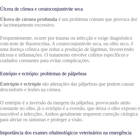
Úlcera de córnea e ceratoconjuntivite seca
Úlcera de córnea profunda
é um problema comum que provoca dor
e lacrimejamento excessivo.
Frequentemente, ocorre por trauma ou infecção e exige diagnóstico
com teste de fluoresceína. A ceratoconjuntivite seca, ou olho seco, é
uma doença crônica que reduz a produção de lágrimas, favorecendo
úlceras e inflamações. O tratamento envolve colírios específicos e
cuidados constantes para evitar complicações.
Entrópio e ectrópio: problemas de pálpebras
Entrópio e ectrópio
são alterações das pálpebras que podem causar
desconforto e lesões na córnea.
O entrópio é a inversão da margem da pálpebra, provocando atrito
constante no olho, já o ectrópio é a eversão, que deixa o olho exposto e
suscetível a infecções. Ambos geralmente requerem correção cirúrgica
para aliviar os sintomas e proteger a visão.
Importância dos exames oftalmológicos veterinários na emergência