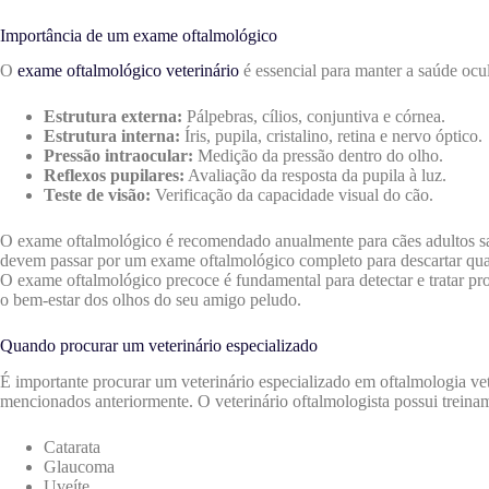
Importância de um exame oftalmológico
O
exame oftalmológico veterinário
é essencial para manter a saúde ocu
Estrutura externa:
Pálpebras, cílios, conjuntiva e córnea.
Estrutura interna:
Íris, pupila, cristalino, retina e nervo óptico.
Pressão intraocular:
Medição da pressão dentro do olho.
Reflexos pupilares:
Avaliação da resposta da pupila à luz.
Teste de visão:
Verificação da capacidade visual do cão.
O exame oftalmológico é recomendado anualmente para cães adultos sau
devem passar por um exame oftalmológico completo para descartar qua
O exame oftalmológico precoce é fundamental para detectar e tratar pr
o bem-estar dos olhos do seu amigo peludo.
Quando procurar um veterinário especializado
É importante procurar um veterinário especializado em oftalmologia ve
mencionados anteriormente. O veterinário oftalmologista possui treinam
Catarata
Glaucoma
Uveíte