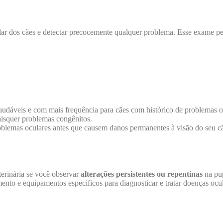
lar dos cães e detectar precocemente qualquer problema. Esse exame perm
dáveis e com mais frequência para cães com histórico de problemas ocu
isquer problemas congênitos.
oblemas oculares antes que causem danos permanentes à visão do seu cão
terinária se você observar
alterações persistentes ou repentinas
na pu
ento e equipamentos específicos para diagnosticar e tratar doenças ocu