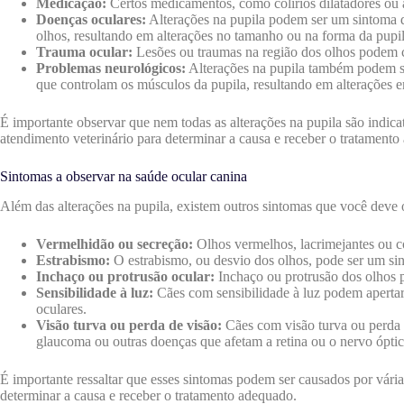
Medicação:
Certos medicamentos, como colírios dilatadores ou a
Doenças oculares:
Alterações na pupila podem ser um sintoma d
olhos, resultando em alterações no tamanho ou na forma da pupil
Trauma ocular:
Lesões ou traumas na região dos olhos podem ca
Problemas neurológicos:
Alterações na pupila também podem se
que controlam os músculos da pupila, resultando em alterações 
É importante observar que nem todas as alterações na pupila são indic
atendimento veterinário para determinar a causa e receber o tratamento
Sintomas a observar na saúde ocular canina
Além das alterações na pupila, existem outros sintomas que você deve
Vermelhidão ou secreção:
Olhos vermelhos, lacrimejantes ou co
Estrabismo:
O estrabismo, ou desvio dos olhos, pode ser um si
Inchaço ou protrusão ocular:
Inchaço ou protrusão dos olhos p
Sensibilidade à luz:
Cães com sensibilidade à luz podem apertar o
oculares.
Visão turva ou perda de visão:
Cães com visão turva ou perda de
glaucoma ou outras doenças que afetam a retina ou o nervo óptic
É importante ressaltar que esses sintomas podem ser causados por vária
determinar a causa e receber o tratamento adequado.