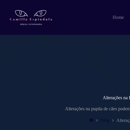
Pular
para
o
Home
conteúdo
Alterações na 
Alterações na pupila de cães podem 
Blog
Alteraç
Home