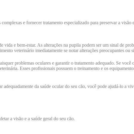
es complexas e fornecer tratamento especializado para preservar a visão 
 de vida e bem-estar. As alterações na pupila podem ser um sinal de pro
imento veterinário imediatamente se notar alterações preocupantes ou s
isquer problemas oculares e garantir o tratamento adequado. Se você ob
eterinária. Esses profissionais possuem o treinamento e os equipamentos
ar adequadamente da saúde ocular do seu cão, você pode ajudá-lo a vive
etar a visão e a saúde geral do seu cão.