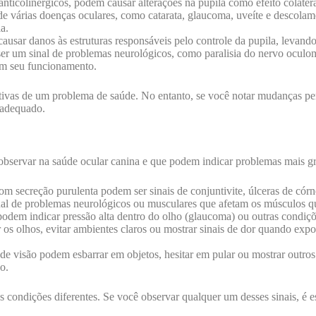
nticolinérgicos, podem causar alterações na pupila como efeito colatera
e várias doenças oculares, como catarata, glaucoma, uveíte e descolam
a.
usar danos às estruturas responsáveis pelo controle da pupila, levand
r um sinal de problemas neurológicos, como paralisia do nervo oculo
em seu funcionamento.
ativas de um problema de saúde. No entanto, se você notar mudanças per
 adequado.
 observar na saúde ocular canina e que podem indicar problemas mais g
m secreção purulenta podem ser sinais de conjuntivite, úlceras de córn
nal de problemas neurológicos ou musculares que afetam os músculos 
odem indicar pressão alta dentro do olho (glaucoma) ou outras condiçõe
s olhos, evitar ambientes claros ou mostrar sinais de dor quando expost
 visão podem esbarrar em objetos, hesitar em pular ou mostrar outros s
o.
s condições diferentes. Se você observar qualquer um desses sinais, é 