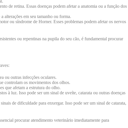
l.
ento de retina. Essas doenças podem afetar a anatomia ou a função dos
o a alterações em seu tamanho ou forma.
motor ou síndrome de Horner. Esses problemas podem afetar os nervos
sistentes ou repentinas na pupila do seu cão, é fundamental procurar
raves:
ea ou outras infecções oculares.
que controlam os movimentos dos olhos.
s que afetam a estrutura do olho.
os à luz. Isso pode ser um sinal de uveíte, catarata ou outras doenças
inais de dificuldade para enxergar. Isso pode ser um sinal de catarata,
essencial procurar atendimento veterinário imediatamente para