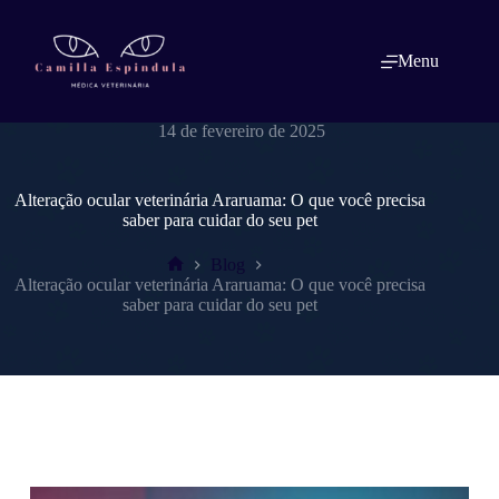
Pular
para
o
Menu
conteúdo
dracamillaespindulavet.com.br
14 de fevereiro de 2025
Alteração ocular veterinária Araruama: O que você precisa
saber para cuidar do seu pet
Blog
Home
Alteração ocular veterinária Araruama: O que você precisa
saber para cuidar do seu pet