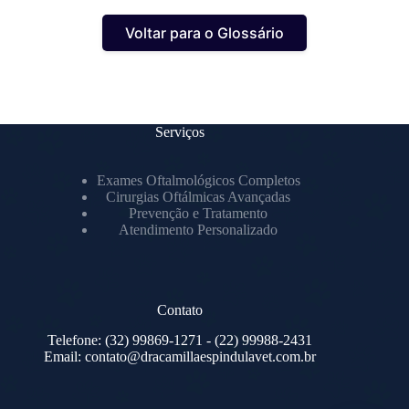
Voltar para o Glossário
Serviços
Exames Oftalmológicos Completos
Cirurgias Oftálmicas Avançadas
Prevenção e Tratamento
Atendimento Personalizado
Contato
Telefone:
(32) 99869-1271
- (22) 99988-2431
Email:
contato@dracamillaespindulavet.com.br