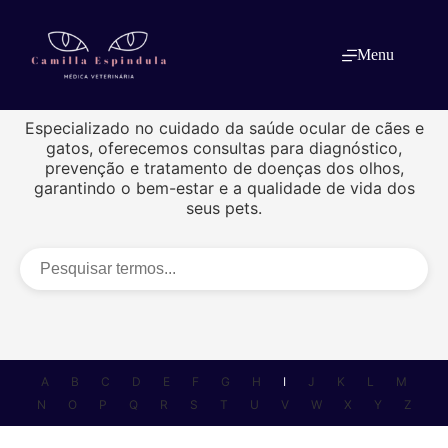
Pular
para
o
Menu
conteúdo
Glossário - Letra I
Especializado no cuidado da saúde ocular de cães e
gatos, oferecemos consultas para diagnóstico,
prevenção e tratamento de doenças dos olhos,
garantindo o bem-estar e a qualidade de vida dos
seus pets.
A
B
C
D
E
F
G
H
I
J
K
L
M
N
O
P
Q
R
S
T
U
V
W
X
Y
Z