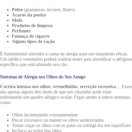
Pólen
(gramíneas, árvores, flores)
Ácaros da poeira
Mofo
Produtos de limpeza
Perfumes
Fumaça de cigarro
Alguns tipos de ração
É fundamental entender a causa da alergia para um tratamento eficaz.
Um médico veterinário poderá realizar testes para identificar o alérgeno
específico que está afetando seu cão.
Sintomas de Alergia nos Olhos do Seu Amigo
Coceira intensa nos olhos
,
vermelhidão
,
secreção excessiva
… Esses
são apenas alguns dos sinais de que seu cãozinho pode estar
enfrentando um quadro alérgico ocular. Fique atento a outros sintomas
como:
Olhos lacrimejando constantemente
Piscar excessivo ou manter os olhos semicerrados
Tentar coçar os olhos com as patas ou esfregá-los em superfícies
Inchaço ao redor dos olhos