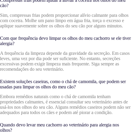
Compressas frias podem ajudar a aliviar a coceira nos olhos do meu
cão?
Sim, compressas frias podem proporcionar alívio calmante para olhos
com coceira. Molhe um pano limpo em água fria, torça o excesso e
aplique suavemente sobre os olhos do seu cão por alguns minutos.
Com que frequência devo limpar os olhos do meu cachorro se ele tiver
alergia?
A frequência da limpeza depende da gravidade da secreção. Em casos
leves, uma vez por dia pode ser suficiente. No entanto, secreções
excessivas podem exigir limpeza mais frequente. Siga sempre as
recomendações do seu veterinário.
Existem soluções caseiras, como o chá de camomila, que podem ser
usadas para limpar os olhos do meu cão?
Embora remédios naturais como o chá de camomila tenham
propriedades calmantes, é essencial consultar seu veterinário antes de
usá-los nos olhos do seu cão. Alguns remédios caseiros podem não ser
adequados para todos os cães e podem até piorar a condição.
Quando devo levar meu cachorro ao veterinário para alergia nos
olhos?