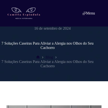
Pular
para
o
Menu
conteúdo
dracamillaespindulavet.com.br
16 de setembro de 2024
7 Soluções Caseiras Para Aliviar a Alergia nos Olhos do Seu
Cachorro
Blog
Home
7 Soluções Caseiras Para Aliviar a Alergia nos Olhos do Seu
Cachorro