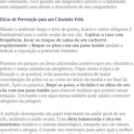
um veterinário, você garante um diagnóstico preciso e o tratamento
mais adequado para aliviar o desconforto do seu companheiro.
Dicas de Prevenção para um Cãozinho Feliz
Manter o ambiente limpo e livre de poeira, ácaros e outros alérgenos é
fundamental para a saúde ocular do seu cão.
Aspirar a casa com
frequência
,
lavar as roupas de cama do seu cachorro
regularmente
e
limpar os pisos com um pano úmido
ajudam a
reduzir a exposição a potenciais irritantes.
Passeios em parques ou áreas arborizadas podem expor seu cãozinho a
pólens e outras substâncias alergênicas. Fique atento à época de
floração e, se possível, evite passeios em horários de maior
concentração de pólen no ar, como no início da manhã e no final da
tarde. Após os passeios,
limpe as patas, o focinho e os olhos do seu
cão com um pano úmido
para remover resíduos que podem causar
irritação. Um banho com água morna também pode ajudar a remover
alérgenos da pelagem.
A nutrição desempenha um papel importante na saúde geral do seu
cão, incluindo a saúde ocular. Uma
dieta balanceada e rica em
nutrientes
fortalece o sistema imunológico, tornando seu cão menos
suscetível a alergias. Consulte seu veterinário para saber qual a melhor