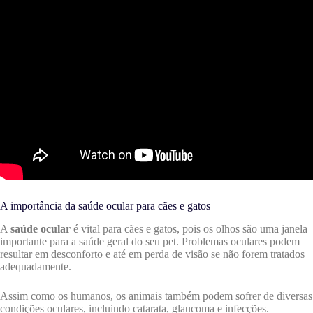
A importância da saúde ocular para cães e gatos
A
saúde ocular
é vital para cães e gatos, pois os olhos são uma janela
importante para a saúde geral do seu pet. Problemas oculares podem
resultar em desconforto e até em perda de visão se não forem tratados
adequadamente.
Assim como os humanos, os animais também podem sofrer de diversas
condições oculares, incluindo catarata, glaucoma e infecções.