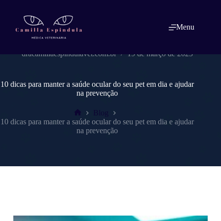
Pular
para
o
Menu
conteúdo
dracamillaespindulavet.com.br
19 de março de 2025
10 dicas para manter a saúde ocular do seu pet em dia e ajudar
na prevenção
Blog
Home
10 dicas para manter a saúde ocular do seu pet em dia e ajudar
na prevenção