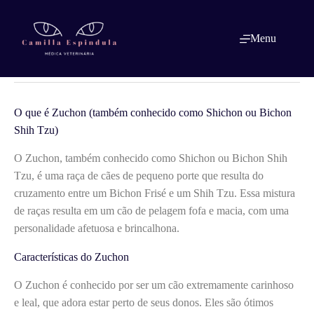
Pular
para
o
O que é: Zuchon (também conhecido
Menu
conteúdo
como Shichon ou Bichon Shih Tzu)
O que é Zuchon (também conhecido como Shichon ou Bichon
Shih Tzu)
O Zuchon, também conhecido como Shichon ou Bichon Shih
Tzu, é uma raça de cães de pequeno porte que resulta do
cruzamento entre um Bichon Frisé e um Shih Tzu. Essa mistura
de raças resulta em um cão de pelagem fofa e macia, com uma
personalidade afetuosa e brincalhona.
Características do Zuchon
O Zuchon é conhecido por ser um cão extremamente carinhoso
e leal, que adora estar perto de seus donos. Eles são ótimos